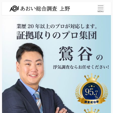
メ
イ
MENU
ン
コ
ン
テ
ン
ツ
へ
移
動