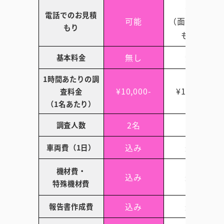
不可
電話でのお見積
可能
（面会後見積
もり
もり）
無し
無し
基本料金
1時間あたりの調
¥10,000-
¥12,500-
査料金
（1名あたり）
2名
4名
調査人数
込み
込み
車両費（1日）
機材費・
込み
込み
特殊機材費
込み
込み
報告書作成費