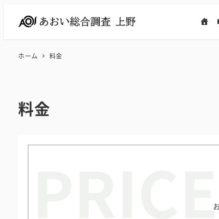
メ
イ
ン
コ
ホーム
料金
ン
テ
ン
料金
ツ
へ
移
動
PRICE