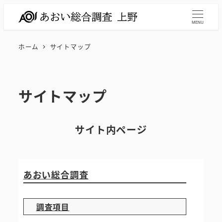
メ
イ
MENU
ン
ホーム
サイトマップ
コ
ン
テ
サイトマップ
ン
ツ
へ
サイト内
ページ
移
動
あおい総合調査
調査項目