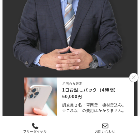
悩み解決のお手伝いなら
初回の方限定
1日お試しパック（4時間）
私たちにお任せください！
60,000円
調査員２名・車両費・機材費込み。
24時間相談無料
※これ以上の費用はかかりません。
お問い合わせ
無料相談する
フリーダイヤル
お問い合わせ