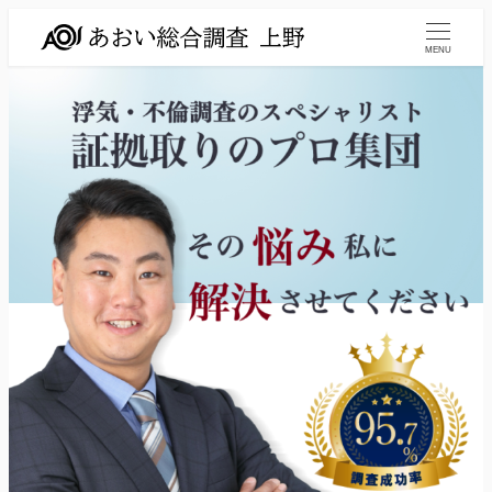
メ
イ
MENU
ン
コ
ン
テ
ン
ツ
へ
移
動