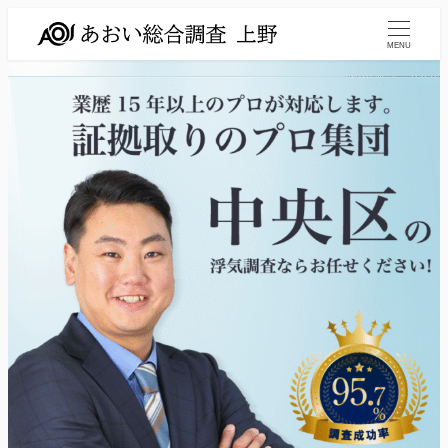
メ
イ
MENU
ン
コ
ン
テ
ン
ツ
へ
移
動