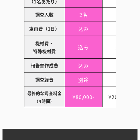
（1名あたり）
2名
4名
調査人数
込み
込み
車両費（1日）
機材費・
込み
込み
特殊機材費
込み
込み
報告書作成費
別途
別途
調査経費
最終的な調査料金
¥80,000-
¥200,000-
（4時間）