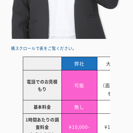
横スクロールで表をご覧ください。
弊社
大手A社
不可
電話でのお見積
可能
（面会後見積
もり
もり）
無し
無し
基本料金
1時間あたりの調
¥10,000-
¥12,500-
査料金