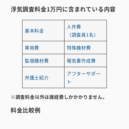
浮気調査料金1万円に
含まれている
内容
人件費
基本料金
（調査員1名）
車両費
特殊機材費
監視機材費
報告書作成費
アフターサポー
弁護士紹介
ト
※調査料金以外は諸経費しかかかりません。
料金比較例