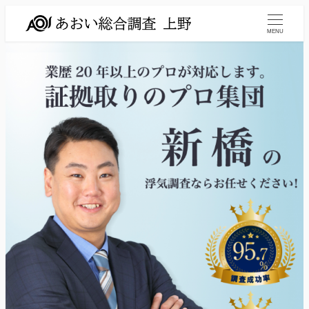
メ
イ
MENU
ン
コ
ン
テ
ン
ツ
へ
移
動