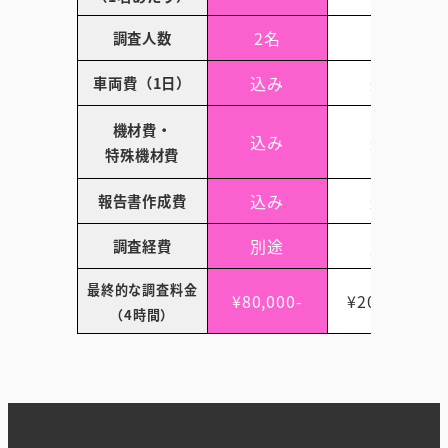
2名
4名
調査人数
込み
込み
車両費（1日）
機材費・
込み
込み
特殊機材費
込み
込み
報告書作成費
別途
別途
調査経費
最終的な調査料金
¥80,000-
¥200,000-
（4時間）