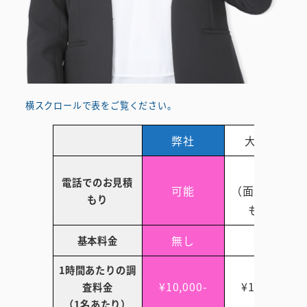
横スクロールで表をご覧ください。
弊社
大手A社
不可
電話でのお見積
可能
（面会後見積
もり
もり）
無し
無し
基本料金
1時間あたりの調
¥10,000-
¥12,500-
査料金
（1名あたり）