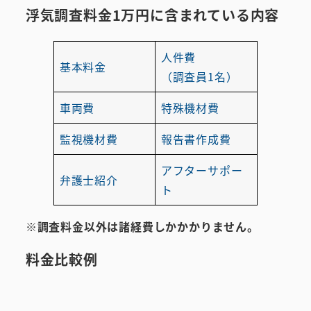
浮気調査料金1万円に
含まれている
内容
人件費
基本料金
（調査員1名）
車両費
特殊機材費
監視機材費
報告書作成費
アフターサポー
弁護士紹介
ト
※調査料金以外は諸経費しかかかりません。
料金比較例