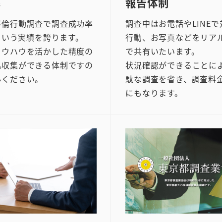
率
報告体制
不倫行動調査で調査成功率
調査中はお電話やLINE
%という実績を誇ります。
行動、お写真などをリア
ノウハウを活かした精度の
で共有いたいます。
拠収集ができる体制ですの
状況確認ができることに
心ください。
駄な調査を省き、調査料
にもなります。