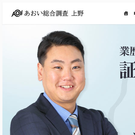
メ
イ
ン
コ
ン
テ
ン
ツ
へ
移
動