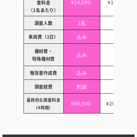
¥10,000-
¥12,500-
査料金
（1名あたり）
2名
4名
調査人数
込み
込み
車両費（1日）
機材費・
込み
込み
特殊機材費
込み
込み
報告書作成費
別途
別途
調査経費
最終的な調査料金
¥80,000-
¥200,000-
（4時間）