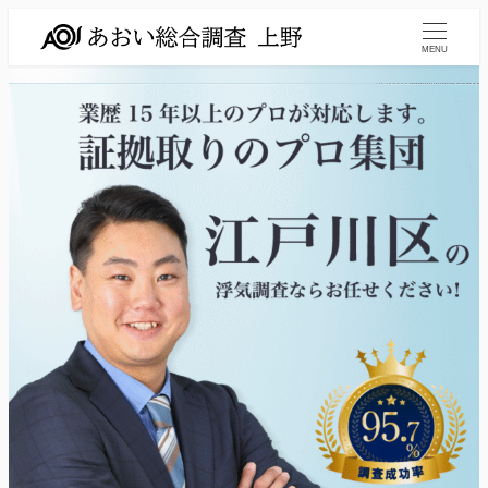
メ
イ
MENU
ン
コ
ン
テ
ン
ツ
へ
移
動