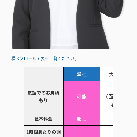
横スクロールで表をご覧ください。
弊社
大手A社
不可
電話でのお見積
可能
（面会後見積
もり
もり）
無し
無し
基本料金
1時間あたりの調