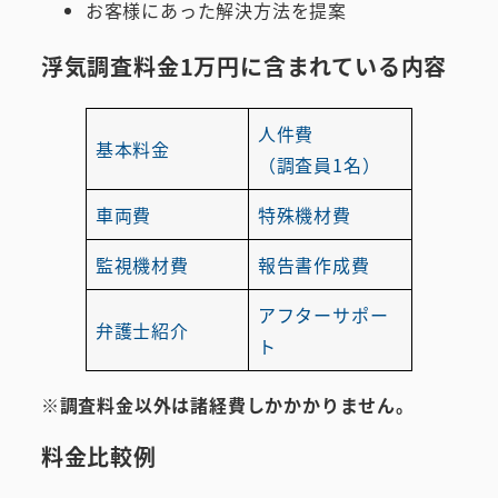
お客様にあった解決方法を提案
浮気調査料金1万円に
含まれている
内容
人件費
基本料金
（調査員1名）
車両費
特殊機材費
監視機材費
報告書作成費
アフターサポー
弁護士紹介
ト
※調査料金以外は諸経費しかかかりません。
料金比較例