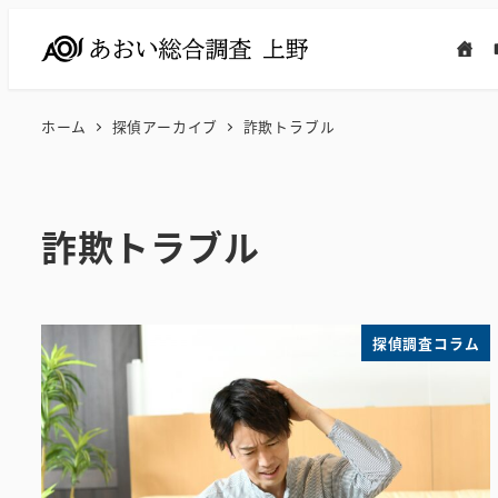
メ
イ
ン
コ
ホーム
探偵アーカイブ
詐欺トラブル
ン
テ
ン
詐欺トラブル
ツ
へ
移
動
探偵調査コラム