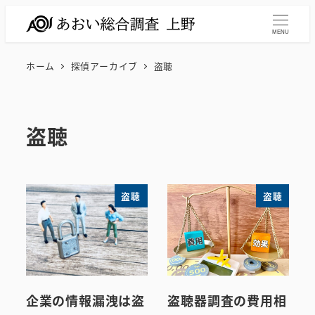
メ
イ
MENU
ン
ホーム
探偵アーカイブ
盗聴
コ
ン
テ
盗聴
ン
ツ
へ
移
盗聴
盗聴
動
企業の情報漏洩は盗
盗聴器調査の費用相