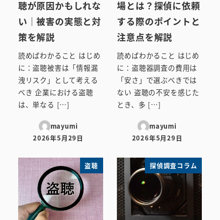
聴が原因かもしれな
場とは？探偵に依頼
い｜被害の実態と対
する際のポイントと
策を解説
注意点を解説
読めばわかること はじめ
読めばわかること はじめ
に：盗聴被害は「情報漏
に：盗聴器調査の費用は
洩リスク」として考える
「安さ」で選ぶべきでは
べき 企業における盗聴
ない 盗聴の不安を感じた
は、単なる […]
とき、多 […]
mayumi
mayumi
2026年5月29日
2026年5月29日
投稿日
投稿日
盗聴
探偵調査コラム