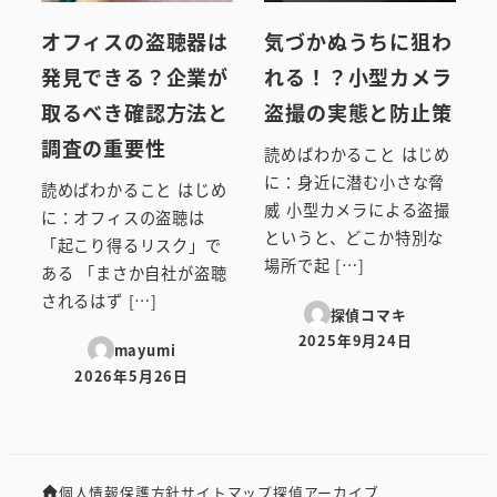
オフィスの盗聴器は
気づかぬうちに狙わ
発見できる？企業が
れる！？小型カメラ
取るべき確認方法と
盗撮の実態と防止策
調査の重要性
読めばわかること はじめ
に：身近に潜む小さな脅
読めばわかること はじめ
威 小型カメラによる盗撮
に：オフィスの盗聴は
というと、どこか特別な
「起こり得るリスク」で
場所で起 […]
ある 「まさか自社が盗聴
されるはず […]
探偵コマキ
2025年9月24日
mayumi
投稿日
2026年5月26日
投稿日
個人情報保護方針
サイトマップ
探偵アーカイブ