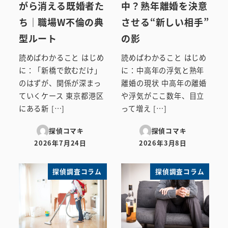
がら消える既婚者た
中？熟年離婚を決意
ち｜職場W不倫の典
させる“新しい相手”
型ルート
の影
読めばわかること はじめ
読めばわかること はじめ
に：「新橋で飲むだけ」
に：中高年の浮気と熟年
のはずが、関係が深まっ
離婚の現状 中高年の離婚
ていくケース 東京都港区
や浮気がここ数年、目立
にある新 […]
って増え […]
探偵コマキ
探偵コマキ
2026年7月24日
2026年3月8日
投稿日
投稿日
探偵調査コラム
探偵調査コラム