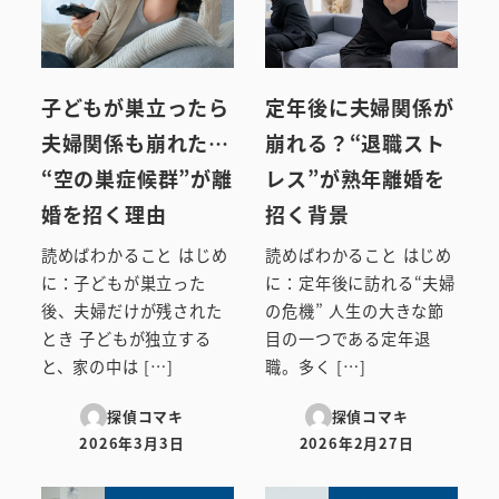
子どもが巣立ったら
定年後に夫婦関係が
夫婦関係も崩れた…
崩れる？“退職スト
“空の巣症候群”が離
レス”が熟年離婚を
婚を招く理由
招く背景
読めばわかること はじめ
読めばわかること はじめ
に：子どもが巣立った
に：定年後に訪れる“夫婦
後、夫婦だけが残された
の危機” 人生の大きな節
とき 子どもが独立する
目の一つである定年退
と、家の中は […]
職。多く […]
探偵コマキ
探偵コマキ
2026年3月3日
2026年2月27日
投稿日
投稿日