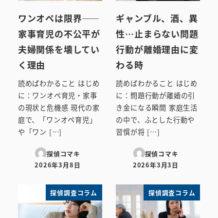
ワンオペは限界――
ギャンブル、酒、異
家事育児の不公平が
性…止まらない問題
夫婦関係を壊してい
行動が離婚理由に変
く理由
わる時
読めばわかること はじめ
読めばわかること はじめ
に：ワンオペ育児・家事
に：問題行動が離婚の引
の現状と危機感 現代の家
き金になる瞬間 家庭生活
庭で、「ワンオペ育児」
の中で、ふとした行動や
や「ワン […]
習慣が将 […]
探偵コマキ
探偵コマキ
2026年3月8日
2026年3月3日
投稿日
投稿日
探偵調査コラム
探偵調査コラム