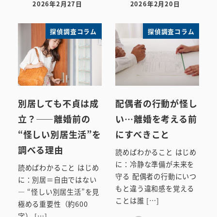
2026年2月27日
2026年2月20日
投稿日
投稿日
探偵調査コラム
探偵調査コラム
別居しても不貞は成
配偶者の行動が怪し
立？――離婚前の
い…離婚を考える前
“怪しい別居生活”を
にすべきこと
調べる理由
読めばわかること はじめ
に：冷静な準備が未来を
読めばわかること はじめ
守る 配偶者の行動にいつ
に：別居＝自由ではない
もと違う違和感を覚える
― “怪しい別居生活”を見
ことは誰 […]
極める重要性（約600
字） […]