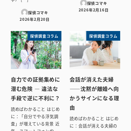
探偵コマキ
2026年2月16日
探偵コマキ
投稿日
2026年2月20日
投稿日
探偵調査コラム
探偵調査コラム
自力での証拠集めに
会話が消えた夫婦
潜む危険 ― 違法な
――沈黙が離婚へ向
手段で逆に不利に？
かうサインになる理
由
読めばわかること はじめ
に：「自分でやる浮気調
読めばわかること はじめ
査」が増えている背景 近
に：会話が消える夫婦の
年、スマートフォンや