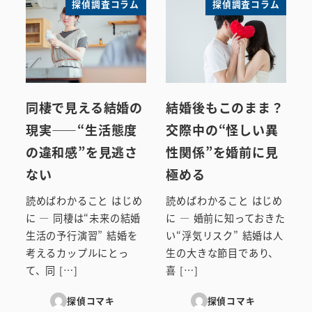
探偵調査コラム
探偵調査コラム
同棲で見える結婚の
結婚後もこのまま？
現実――“生活態度
交際中の“怪しい異
の違和感”を見逃さ
性関係”を婚前に見
ない
極める
読めばわかること はじめ
読めばわかること はじめ
に ― 同棲は“未来の結婚
に ― 婚前に知っておきた
生活の予行演習” 結婚を
い“浮気リスク” 結婚は人
考えるカップルにとっ
生の大きな節目であり、
て、同 […]
喜 […]
探偵コマキ
探偵コマキ