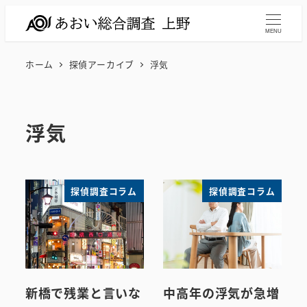
メ
イ
MENU
ン
ホーム
探偵アーカイブ
浮気
コ
ン
テ
浮気
ン
ツ
へ
移
探偵調査コラム
探偵調査コラム
動
新橋で残業と言いな
中高年の浮気が急増