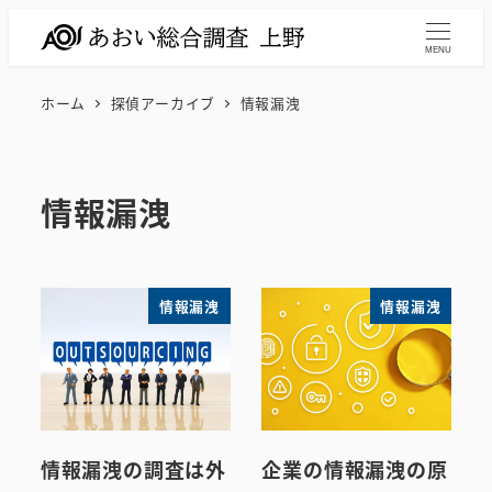
メ
イ
MENU
ン
ホーム
探偵アーカイブ
情報漏洩
コ
ン
テ
情報漏洩
ン
ツ
へ
移
情報漏洩
情報漏洩
動
情報漏洩の調査は外
企業の情報漏洩の原