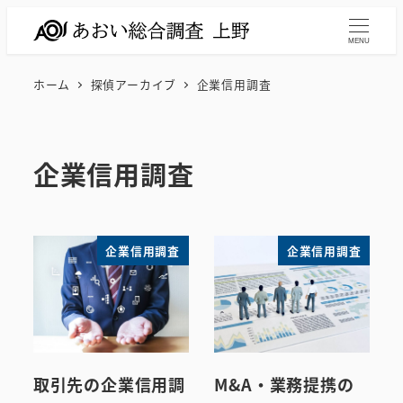
メ
イ
MENU
ン
ホーム
探偵アーカイブ
企業信用調査
コ
ン
テ
企業信用調査
ン
ツ
へ
移
企業信用調査
企業信用調査
動
取引先の企業信用調
M&A・業務提携の