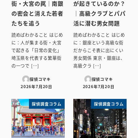
街・大宮の罠｜南銀
が起きているのか？
の密会と消えた若者
｜高級クラブとパパ
たちを追う
活に潜む男女問題
読めばわかること はじめ
読めばわかること はじめ
に：人が集まる街・大宮
に：銀座という高級な街
で起きる「日常の変化」
だからこそ表に出にくい
埼玉県を代表する繁華街
男女関係 東京・銀座は、
の一つで […]
高級クラ […]
探偵コマキ
探偵コマキ
2026年7月20日
2026年7月20日
投稿日
投稿日
探偵調査コラム
探偵調査コラム