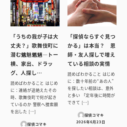
「うちの我が子は大
「探偵ならすぐ見つ
丈夫？」歌舞伎町に
かる」は本当？ 恩
潜む魑魅魍魎―トー
師・友人探しで増え
横、家出、ドラッ
ている相談の実情
グ、人探し…
読めばわかること はじめ
に：数十年前の“あの人”
読めばわかること はじめ
を探したい相談は、意外
に：連絡が途絶えたその
と多い 「定年後に時間が
時、歌舞伎町で何が起き
できて […]
ているのか 警察へ捜索願
を出した […]
探偵コマキ
2026年6月23日
探偵コマキ
投稿日