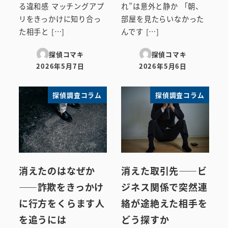
る違和感 マッチングアプ
れ”は意外と静か 「朝、
リをきっかけに知り合っ
部屋を見たらいなかった
た相手と […]
んです […]
探偵コマキ
探偵コマキ
2026年5月7日
2026年5月6日
投稿日
投稿日
探偵調査コラム
探偵調査コラム
消えたのはなぜか
消えた取引先――ビ
――詐欺をきっかけ
ジネス関係で突然連
に行方をくらます人
絡が途絶えた相手を
を追うには
どう探すか