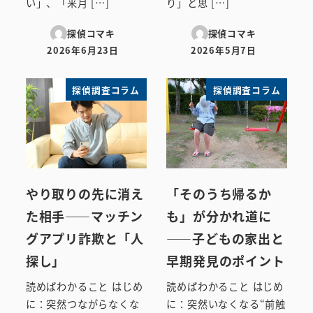
い」、「来月 […]
り」と思 […]
探偵コマキ
探偵コマキ
2026年6月23日
2026年5月7日
投稿日
投稿日
探偵調査コラム
探偵調査コラム
やり取りの先に消え
「そのうち帰るか
た相手――マッチン
も」が分かれ道に
グアプリ詐欺と「人
――子どもの家出と
探し」
早期発見のポイント
読めばわかること はじめ
読めばわかること はじめ
に：突然つながらなくな
に：突然いなくなる“前触