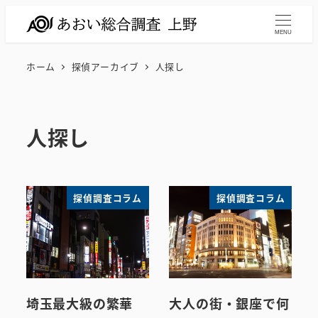
メ
イ
MENU
ン
ホーム
探偵アーカイブ
人探し
コ
ン
テ
人探し
ン
ツ
へ
移
探偵調査コラム
探偵調査コラム
動
埼玉最大級の繁華
大人の街・銀座で何