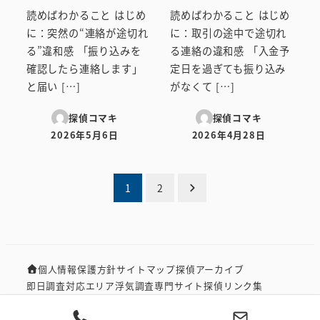
読めばわかること はじめ
読めばわかること はじめ
に：突然の“連絡が途切れ
に：取引の途中で途切れ
る”違和感 「振り込みを
る連絡の違和感 「入金予
確認したら連絡します」
定日を過ぎても振り込み
と届い […]
がなくて […]
探偵コマキ
探偵コマキ
2026年5月6日
2026年4月28日
投稿日
投稿日
投
1
2
稿
の
個人情報保護方針
サイトマップ
探偵アーカイブ
ペ
即日調査対応エリア
浮気調査専門サイト
探偵リンク集
ー