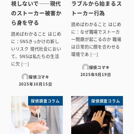
視しないで――現代
ラブルから始まるス
のストーカー被害か
トーカー行為
ら身を守る
読めばわかること はじめ
に：なぜ職場でストーカ
読めばわかること はじめ
ー問題が起こるのか 職場
に：SNSきっかけの新し
は日常的に顔を合わせる
いリスク 現代社会におい
環境であ […]
て、SNSは私たちの生活
に欠 […]
探偵コマキ
2025年9月19日
探偵コマキ
投稿日
2025年10月15日
投稿日
探偵調査コラム
探偵調査コラム