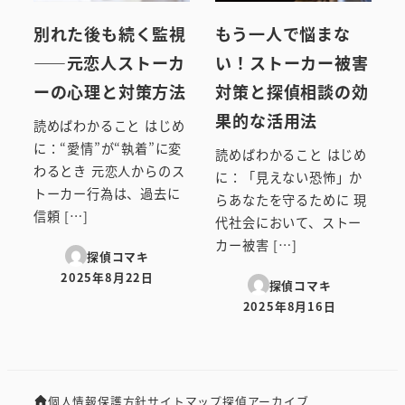
別れた後も続く監視
もう一人で悩まな
――元恋人ストーカ
い！ストーカー被害
ーの心理と対策方法
対策と探偵相談の効
果的な活用法
読めばわかること はじめ
に：“愛情”が“執着”に変
読めばわかること はじめ
わるとき 元恋人からのス
に：「見えない恐怖」か
トーカー行為は、過去に
らあなたを守るために 現
信頼 […]
代社会において、ストー
カー被害 […]
探偵コマキ
2025年8月22日
探偵コマキ
投稿日
2025年8月16日
投稿日
個人情報保護方針
サイトマップ
探偵アーカイブ