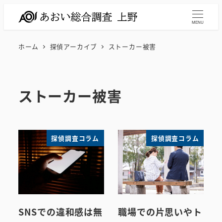
メ
イ
MENU
ン
ホーム
探偵アーカイブ
ストーカー被害
コ
ン
テ
ストーカー被害
ン
ツ
へ
移
探偵調査コラム
探偵調査コラム
動
SNSでの違和感は無
職場での片思いやト