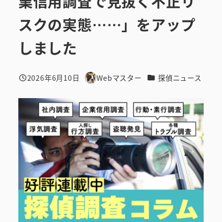
業信用調査で見抜く不正リ
スクの実態……」をアップ
しました
カテゴリー
2026年6月10日
Webマスター
探偵ニュース
投稿日
著
者