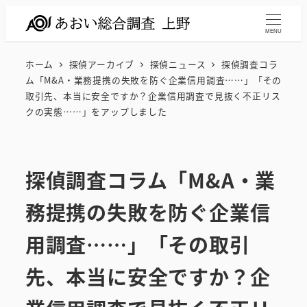
メ
イ
MENU
ン
ホーム
探偵アーカイブ
探偵ニュース
探偵調査コラ
コ
ム「M&A・業務提携の失敗を防ぐ企業信用調査……」「その
ン
取引先、本当に安全ですか？企業信用調査で見抜く不正リス
テ
クの実態……」をアップしました
ン
ツ
へ
探偵調査コラム「M&A・業
移
務提携の失敗を防ぐ企業信
動
用調査……」「その取引
先、本当に安全ですか？企