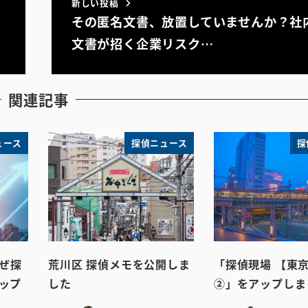
新しい投稿
その匿名文書、放置していませんか？社
文書が招く企業リスク…
関連記事
ュース
探偵ニュース
探
かぜ探
荒川区 探偵メモを公開しま
「探偵現場 【東京
ップ
した
②」をアップしま