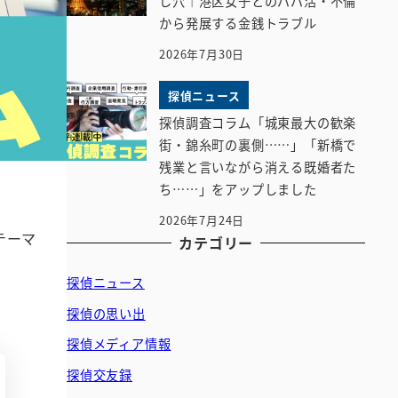
し穴｜港区女子とのパパ活・不倫
から発展する金銭トラブル
2026年7月30日
探偵ニュース
探偵調査コラム「城東最大の歓楽
街・錦糸町の裏側……」「新橋で
残業と言いながら消える既婚者た
ち……」をアップしました
2026年7月24日
テーマ
カテゴリー
探偵ニュース
探偵の思い出
探偵メディア情報
探偵交友録