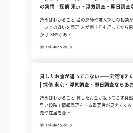
の実情 | 探偵 東京・浮気調査・即日調
読めばわかること 昔の恩師や友人探しの相談
ージとの違いを整理 人が何十年も経ってから
かけ SNSがあ…
aoi-ueno.co.jp
貸したお金が返ってこない――突然消え
| 探偵 東京・浮気調査・即日調査ならあ
読めばわかること 貸したお金が返ってこず突
早い段階で情報整理をする重要性が見えてくる
先や住居を変…
aoi-ueno.co.jp