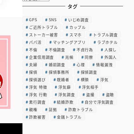
ー
タグ
カ
GPS
SNS
いじめ調査
イ
ご近所トラブル
カップル
ブ
ストーカー被害
スマホ
トラブル調査
パパ活
マッチングアプリ
ラブホテル
不倫
不倫調査
不貞行為
人探し
企業信用調査
兆候
同僚
外国人
夫婦
婚前調査
心理
情報漏洩
探偵
探偵事務所
探偵調査
探偵選び
既婚者
横領
浮気
浮気 特徴
浮気癖
浮気相手
浮気 行動
浮気調査
盗撮
盗聴
素行調査
結婚詐欺
自分で浮気調査
親権
証拠
詐欺トラブル
詐欺被害
金銭トラブル