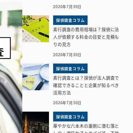
2026年7月30日
探偵調査コラム
素行調査の費用相場は？探偵に法
人が依頼する料金の目安と見積も
りの見方
2026年7月30日
探偵調査コラム
素行調査とは？探偵が法人調査で
確認できることと企業が知るべき
活用方法
2026年7月30日
探偵調査コラム
華やかな六本木の裏側に潜む落と