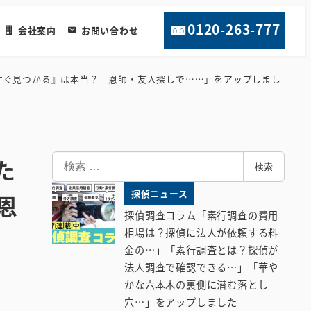
0120-263-777
会社案内
お問い合わせ
すぐ見つかる』は本当？ 恩師・友人探しで……」をアップしまし
検
た
検索
索
探偵ニュース
恩
探偵調査コラム「素行調査の費用
相場は？探偵に法人が依頼する料
金の…」「素行調査とは？探偵が
法人調査で確認できる…」「華や
かな六本木の裏側に潜む落とし
穴…」をアップしました