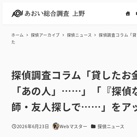
メ
イ
ン
コ
ホーム
探偵アーカイブ
探偵ニュース
探偵調査コラム「貸
ン
た
テ
ン
ツ
探偵調査コラム「貸したお
へ
移
「あの人」……」「『探偵
動
師・友人探しで……」をア
カテゴリー
2026年6月23日
Webマスター
探偵ニュース
投稿日
著