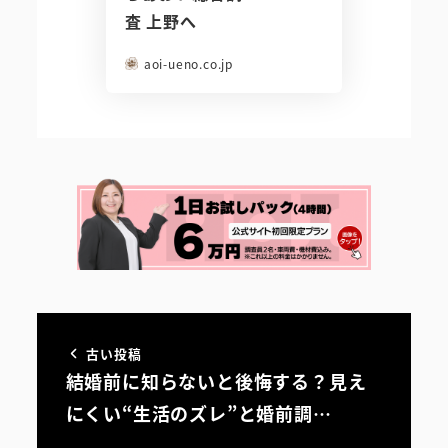
査 上野へ
aoi-ueno.co.jp
古い投稿
結婚前に知らないと後悔する？見え
にくい“生活のズレ”と婚前調…