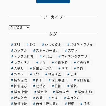
アーカイブ
ア
ー
タグ
カ
GPS
SNS
いじめ調査
ご近所トラブル
イ
カップル
ストーカー被害
スマホ
ブ
トラブル調査
パパ活
マッチングアプリ
ラブホテル
不倫
不倫調査
不貞行為
人探し
企業信用調査
兆候
同僚
外国人
夫婦
婚前調査
心理
情報漏洩
探偵
探偵事務所
探偵調査
探偵選び
既婚者
横領
浮気
浮気 特徴
浮気癖
浮気相手
浮気 行動
浮気調査
盗撮
盗聴
素行調査
結婚詐欺
自分で浮気調査
親権
証拠