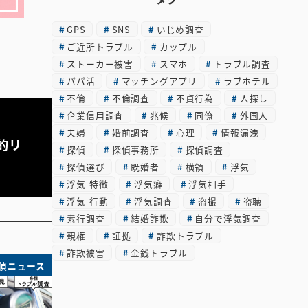
カ
GPS
SNS
いじめ調査
イ
ご近所トラブル
カップル
ブ
ストーカー被害
スマホ
トラブル調査
パパ活
マッチングアプリ
ラブホテル
不倫
不倫調査
不貞行為
人探し
企業信用調査
兆候
同僚
外国人
夫婦
婚前調査
心理
情報漏洩
的リ
探偵
探偵事務所
探偵調査
探偵選び
既婚者
横領
浮気
浮気 特徴
浮気癖
浮気相手
浮気 行動
浮気調査
盗撮
盗聴
素行調査
結婚詐欺
自分で浮気調査
親権
証拠
詐欺トラブル
詐欺被害
金銭トラブル
偵ニュース