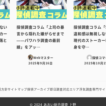
ない
探偵調査コラム「上司の暴
探偵調査コラム「
カー
言から隠れた嫌がらせまで
違和感は無視しな
落と
——パワハラ調査の最前
現代のストーカー
線」をアッ…
身を守…
Webマスター
探偵コマ
2025年9月16日
2025年10月1
投稿日
投稿日
護方針
サイトマップ
探偵アーカイブ
即日調査対応エリア
浮気調査専門サイ
© 2024 あおい総合調査 上野