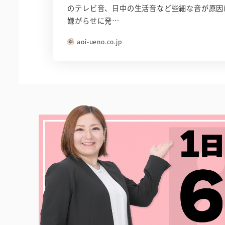
のテレビ音、日中の生活音など些細な音が原因
嫌がらせに発…
aoi-ueno.co.jp