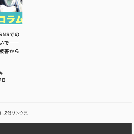
SNSでの
いで――
被害から
キ
5日
ト
探偵リンク集