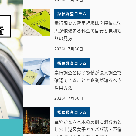
探偵調査コラム
素行調査の費用相場は？探偵に法
人が依頼する料金の目安と見積も
りの見方
2026年7月30日
探偵調査コラム
素行調査とは？探偵が法人調査で
確認できることと企業が知るべき
活用方法
2026年7月30日
探偵調査コラム
華やかな六本木の裏側に潜む落と
し穴｜港区女子とのパパ活・不倫