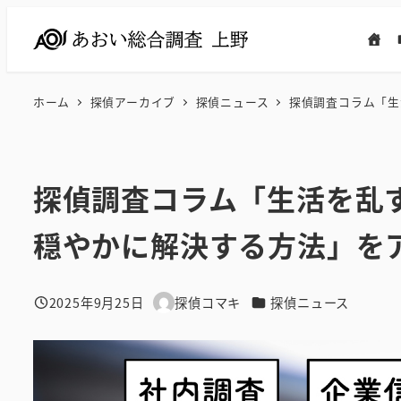
メ
イ
ン
コ
ホーム
探偵アーカイブ
探偵ニュース
探偵調査コラム「生
ン
テ
ン
探偵調査コラム「生活を乱
ツ
へ
穏やかに解決する方法」を
移
動
カテゴリー
2025年9月25日
探偵コマキ
探偵ニュース
投稿日
著
者