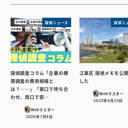
探偵ニュース
探偵ニ
探偵調査コラム「企業の横
江東区 探偵メモを公
領調査の費用相場と
した
は？……」「東口で待ち合
Webマスター
わせ、西口で密…
2025年4月10日
投稿日
Webマスター
2026年7月4日
投稿日