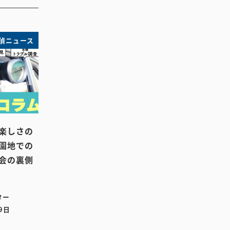
偵ニュース
楽しさの
園地での
会の裏側
ター
9日