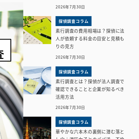
2026年7月30日
探偵調査コラム
素行調査の費用相場は？探偵に法
人が依頼する料金の目安と見積も
りの見方
2026年7月30日
探偵調査コラム
素行調査とは？探偵が法人調査で
確認できることと企業が知るべき
活用方法
2026年7月30日
探偵調査コラム
華やかな六本木の裏側に潜む落と