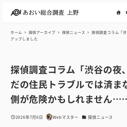
メ
イ
ン
コ
ホーム
探偵アーカイブ
探偵ニュース
探偵調査コラム「渋
ン
アップしました
テ
ン
ツ
探偵調査コラム「渋谷の夜
へ
移
だの住民トラブルでは済ま
動
側が危険かもしれません…
カテゴリー
2026年7月6日
Webマスター
探偵ニュース
投稿日
著