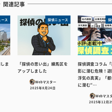
関連記事
ュース
探偵ニュース
探
開しま
「探偵の思い出」練馬区を
探偵調査コラム「
アップしました
影に潜む危険！遊
浮気の真実」「都
Webマスター
に潜む“…
2025年8月24日
投稿日
Webマス
2025年12月2
投稿日