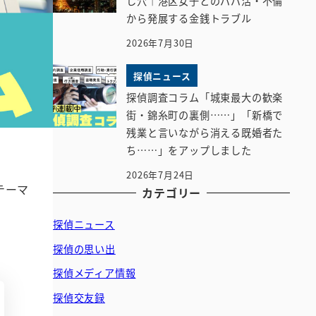
し穴｜港区女子とのパパ活・不倫
から発展する金銭トラブル
2026年7月30日
探偵ニュース
探偵調査コラム「城東最大の歓楽
街・錦糸町の裏側……」「新橋で
残業と言いながら消える既婚者た
ち……」をアップしました
2026年7月24日
テーマ
カテゴリー
探偵ニュース
探偵の思い出
探偵メディア情報
探偵交友録