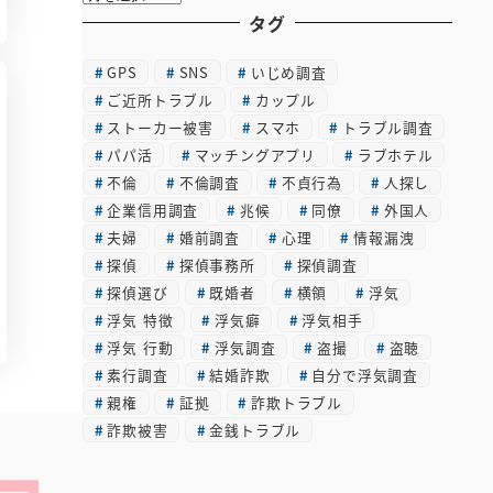
ー
タグ
カ
GPS
SNS
いじめ調査
イ
ご近所トラブル
カップル
ブ
ストーカー被害
スマホ
トラブル調査
パパ活
マッチングアプリ
ラブホテル
不倫
不倫調査
不貞行為
人探し
企業信用調査
兆候
同僚
外国人
夫婦
婚前調査
心理
情報漏洩
探偵
探偵事務所
探偵調査
探偵選び
既婚者
横領
浮気
浮気 特徴
浮気癖
浮気相手
浮気 行動
浮気調査
盗撮
盗聴
素行調査
結婚詐欺
自分で浮気調査
親権
証拠
詐欺トラブル
詐欺被害
金銭トラブル