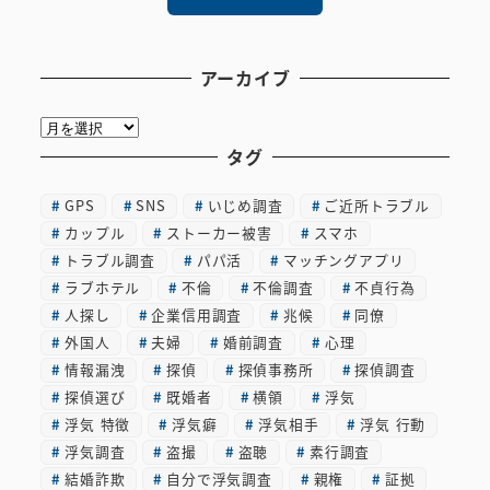
アーカイブ
ア
ー
タグ
カ
GPS
SNS
いじめ調査
ご近所トラブル
イ
カップル
ストーカー被害
スマホ
ブ
トラブル調査
パパ活
マッチングアプリ
ラブホテル
不倫
不倫調査
不貞行為
人探し
企業信用調査
兆候
同僚
外国人
夫婦
婚前調査
心理
情報漏洩
探偵
探偵事務所
探偵調査
探偵選び
既婚者
横領
浮気
浮気 特徴
浮気癖
浮気相手
浮気 行動
浮気調査
盗撮
盗聴
素行調査
結婚詐欺
自分で浮気調査
親権
証拠