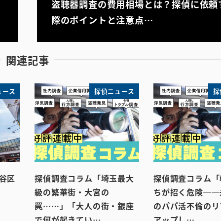
盗聴器調査の費用相場とは？探偵に依頼
際のポイントと注意点…
関連記事
ュース
探偵ニュース
探
谷区
探偵調査コラム「埼玉最大
探偵調査コラム「
級の繁華街・大宮の
ちが招く危険──
罠……」「大人の街・銀座
のパパ活不倫のリ
で何が起きてい…
アップし…