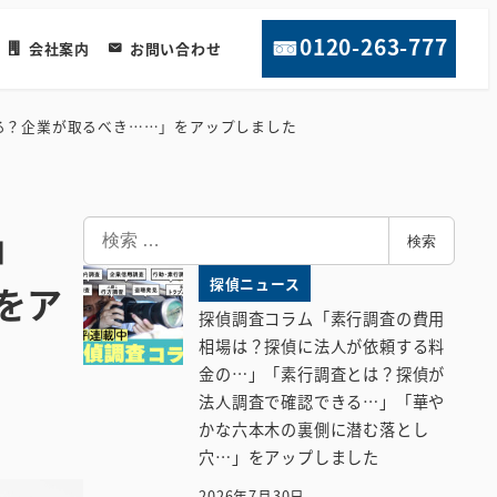
0120-263-777
会社案内
お問い合わせ
る？企業が取るべき……」をアップしました
検
」
検索
索
探偵ニュース
をア
探偵調査コラム「素行調査の費用
相場は？探偵に法人が依頼する料
金の…」「素行調査とは？探偵が
法人調査で確認できる…」「華や
かな六本木の裏側に潜む落とし
穴…」をアップしました
2026年7月30日