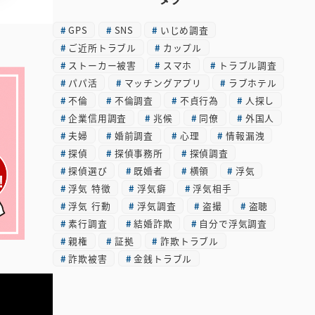
カ
GPS
SNS
いじめ調査
イ
ご近所トラブル
カップル
ブ
ストーカー被害
スマホ
トラブル調査
パパ活
マッチングアプリ
ラブホテル
不倫
不倫調査
不貞行為
人探し
企業信用調査
兆候
同僚
外国人
夫婦
婚前調査
心理
情報漏洩
探偵
探偵事務所
探偵調査
探偵選び
既婚者
横領
浮気
浮気 特徴
浮気癖
浮気相手
浮気 行動
浮気調査
盗撮
盗聴
素行調査
結婚詐欺
自分で浮気調査
親権
証拠
詐欺トラブル
詐欺被害
金銭トラブル