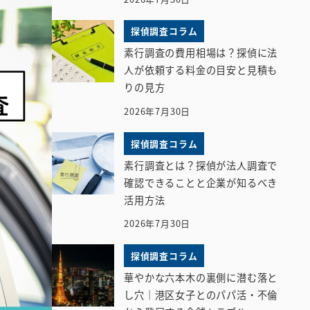
探偵調査コラム
素行調査の費用相場は？探偵に法
人が依頼する料金の目安と見積も
りの見方
2026年7月30日
探偵調査コラム
素行調査とは？探偵が法人調査で
確認できることと企業が知るべき
活用方法
2026年7月30日
探偵調査コラム
華やかな六本木の裏側に潜む落と
し穴｜港区女子とのパパ活・不倫