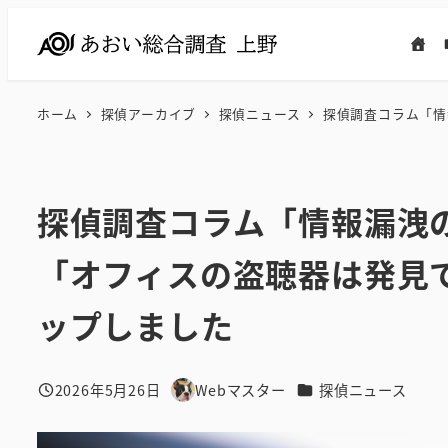
メ
イ
ン
コ
ホーム
探偵アーカイブ
探偵ニュース
探偵調査コラム「情
ン
テ
ン
探偵調査コラム「情報漏洩
ツ
へ
「オフィスの盗聴器は発見
移
動
ップしました
カテゴリー
2026年5月26日
Webマスター
探偵ニュース
投稿日
著
者