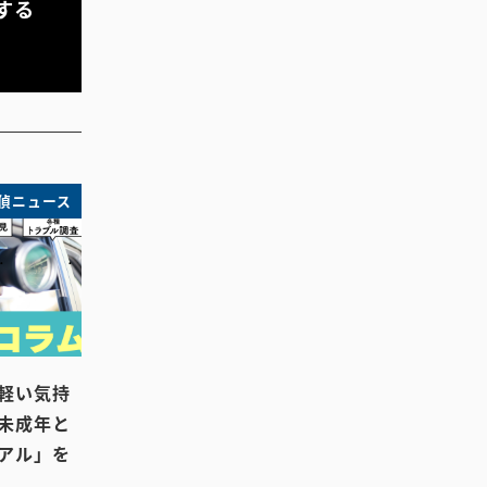
する
偵ニュース
軽い気持
未成年と
アル」を