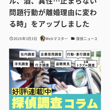
ル、酒、異性…止まらない
問題行動が離婚理由に変わ
る時」をアップしました
カテゴリー
2026年3月3日
Webマスター
探偵ニュース
投稿日
著
者