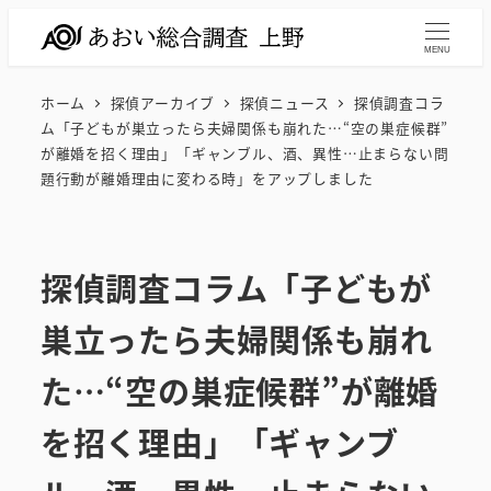
メ
イ
MENU
ン
ホーム
探偵アーカイブ
探偵ニュース
探偵調査コラ
コ
ム「子どもが巣立ったら夫婦関係も崩れた…“空の巣症候群”
ン
が離婚を招く理由」「ギャンブル、酒、異性…止まらない問
テ
題行動が離婚理由に変わる時」をアップしました
ン
ツ
へ
探偵調査コラム「子どもが
移
巣立ったら夫婦関係も崩れ
動
た…“空の巣症候群”が離婚
を招く理由」「ギャンブ