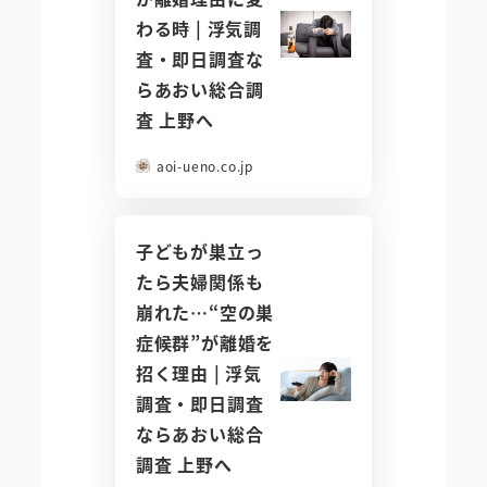
わる時 | 浮気調
査・即日調査な
らあおい総合調
査 上野へ
aoi-ueno.co.jp
子どもが巣立っ
たら夫婦関係も
崩れた…“空の巣
症候群”が離婚を
招く理由 | 浮気
調査・即日調査
ならあおい総合
調査 上野へ