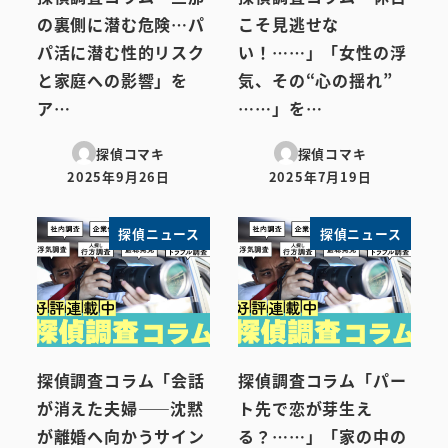
の裏側に潜む危険…パ
こそ見逃せな
パ活に潜む性的リスク
い！……」「女性の浮
と家庭への影響」を
気、その“心の揺れ”
ア…
……」を…
探偵コマキ
探偵コマキ
2025年9月26日
2025年7月19日
投稿日
投稿日
探偵ニュース
探偵ニュース
探偵調査コラム「会話
探偵調査コラム「パー
が消えた夫婦――沈黙
ト先で恋が芽生え
が離婚へ向かうサイン
る？……」「家の中の