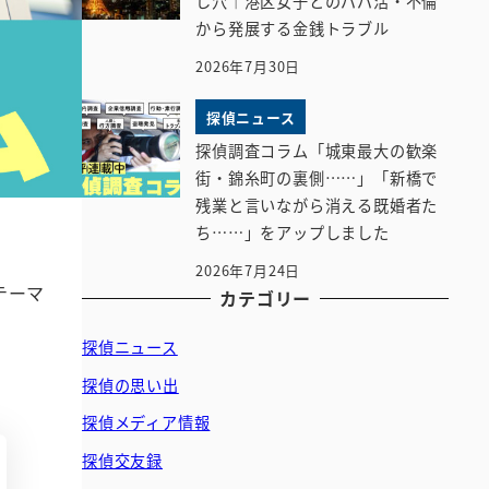
し穴｜港区女子とのパパ活・不倫
から発展する金銭トラブル
2026年7月30日
探偵ニュース
探偵調査コラム「城東最大の歓楽
街・錦糸町の裏側……」「新橋で
残業と言いながら消える既婚者た
ち……」をアップしました
2026年7月24日
テーマ
カテゴリー
探偵ニュース
探偵の思い出
探偵メディア情報
探偵交友録