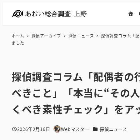
メ
イ
ン
コ
ホーム
探偵アーカイブ
探偵ニュース
探偵調査コラム「配
ン
ました
テ
ン
ツ
探偵調査コラム「配偶者の
へ
移
べきこと」「本当に“その人
動
くべき素性チェック」をア
カテゴリー
2026年2月16日
Webマスター
探偵ニュース
投稿日
著