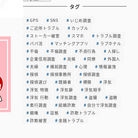
ー
タグ
カ
GPS
SNS
いじめ調査
イ
ご近所トラブル
カップル
ブ
ストーカー被害
スマホ
トラブル調査
パパ活
マッチングアプリ
ラブホテル
不倫
不倫調査
不貞行為
人探し
企業信用調査
兆候
同僚
外国人
夫婦
婚前調査
心理
情報漏洩
探偵
探偵事務所
探偵調査
探偵選び
既婚者
横領
浮気
浮気 特徴
浮気癖
浮気相手
浮気 行動
浮気調査
盗撮
盗聴
素行調査
結婚詐欺
自分で浮気調査
親権
証拠
詐欺トラブル
詐欺被害
金銭トラブル