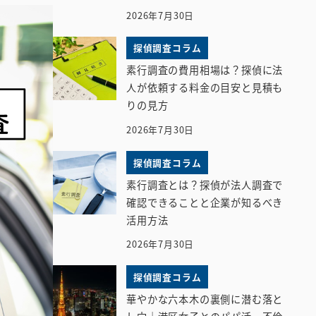
2026年7月30日
探偵調査コラム
素行調査の費用相場は？探偵に法
人が依頼する料金の目安と見積も
りの見方
2026年7月30日
探偵調査コラム
素行調査とは？探偵が法人調査で
確認できることと企業が知るべき
活用方法
2026年7月30日
探偵調査コラム
華やかな六本木の裏側に潜む落と