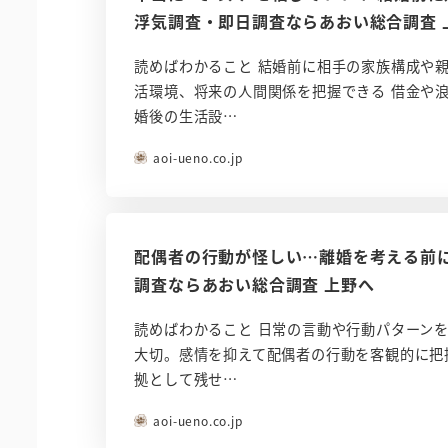
浮気調査・即日調査ならあおい総合調査 
読めばわかること 結婚前に相手の家族構成や
活環境、将来の人間関係を把握できる 借金や
婚後の生活設…
aoi-ueno.co.jp
配偶者の行動が怪しい…離婚を考える前に
調査ならあおい総合調査 上野へ
読めばわかること 日常の言動や行動パターン
大切。感情を抑えて配偶者の行動を客観的に把
拠として残せ…
aoi-ueno.co.jp