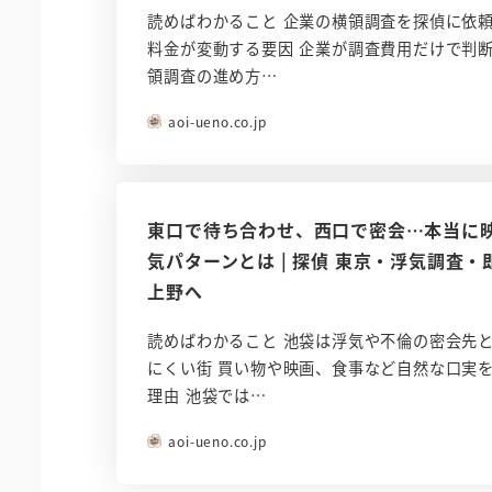
読めばわかること 企業の横領調査を探偵に依
料金が変動する要因 企業が調査費用だけで判
領調査の進め方…
aoi-ueno.co.jp
東口で待ち合わせ、西口で密会…本当に
気パターンとは | 探偵 東京・浮気調査
上野へ
読めばわかること 池袋は浮気や不倫の密会先
にくい街 買い物や映画、食事など自然な口実
理由 池袋では…
aoi-ueno.co.jp