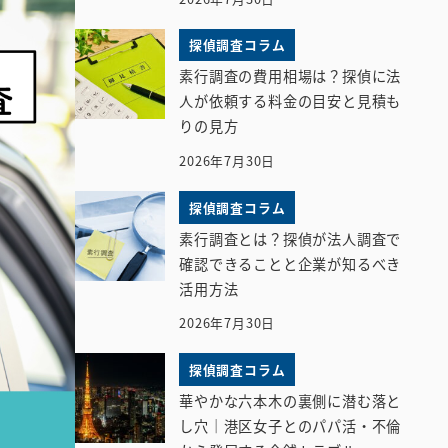
探偵調査コラム
素行調査の費用相場は？探偵に法
人が依頼する料金の目安と見積も
りの見方
2026年7月30日
探偵調査コラム
素行調査とは？探偵が法人調査で
確認できることと企業が知るべき
活用方法
2026年7月30日
探偵調査コラム
華やかな六本木の裏側に潜む落と
し穴｜港区女子とのパパ活・不倫