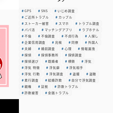
カ
GPS
SNS
いじめ調査
イ
ご近所トラブル
カップル
ブ
ストーカー被害
スマホ
トラブル調査
パパ活
マッチングアプリ
ラブホテル
不倫
不倫調査
不貞行為
人探し
企業信用調査
兆候
同僚
外国人
夫婦
婚前調査
心理
情報漏洩
探偵
探偵事務所
探偵調査
探偵選び
既婚者
横領
浮気
浮気 特徴
浮気癖
浮気相手
浮気 行動
浮気調査
盗撮
盗聴
素行調査
結婚詐欺
自分で浮気調査
親権
証拠
詐欺トラブル
詐欺被害
金銭トラブル