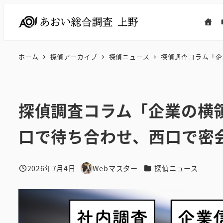
メ
イ
ン
コ
ホーム
探偵アーカイブ
探偵ニュース
探偵調査コラム「企
ン
テ
ン
探偵調査コラム「企業の横
ツ
へ
口で待ち合わせ、西口で密
移
動
カテゴリー
2026年7月4日
Webマスター
探偵ニュース
投稿日
著
者