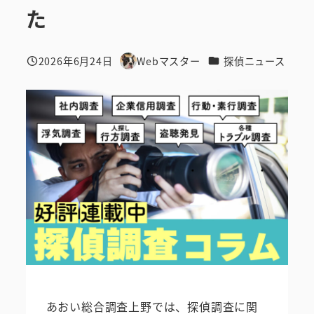
た
カテゴリー
2026年6月24日
Webマスター
探偵ニュース
投稿日
著
者
あおい総合調査上野では、探偵調査に関