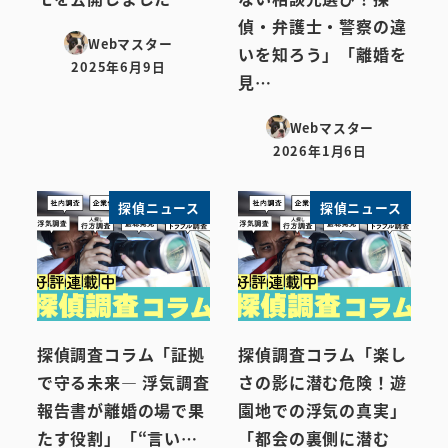
偵・弁護士・警察の違
Webマスター
いを知ろう」「離婚を
2025年6月9日
投稿日
見…
Webマスター
2026年1月6日
投稿日
探偵ニュース
探偵ニュース
探偵調査コラム「証拠
探偵調査コラム「楽し
で守る未来― 浮気調査
さの影に潜む危険！遊
報告書が離婚の場で果
園地での浮気の真実」
たす役割」「“言い…
「都会の裏側に潜む