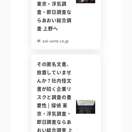
東京・浮気調
査・即日調査な
らあおい総合調
査 上野へ
aoi-ueno.co.jp
その匿名文書、
放置していませ
んか？社内怪文
書が招く企業リ
スクと調査の重
要性 | 探偵 東
京・浮気調査・
即日調査ならあ
おい総合調査 上