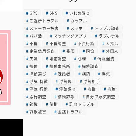
カ
GPS
SNS
いじめ調査
イ
ご近所トラブル
カップル
ブ
ストーカー被害
スマホ
トラブル調査
パパ活
マッチングアプリ
ラブホテル
不倫
不倫調査
不貞行為
人探し
企業信用調査
兆候
同僚
外国人
夫婦
婚前調査
心理
情報漏洩
探偵
探偵事務所
探偵調査
探偵選び
既婚者
横領
浮気
浮気 特徴
浮気癖
浮気相手
浮気 行動
浮気調査
盗撮
盗聴
素行調査
結婚詐欺
自分で浮気調査
親権
証拠
詐欺トラブル
詐欺被害
金銭トラブル