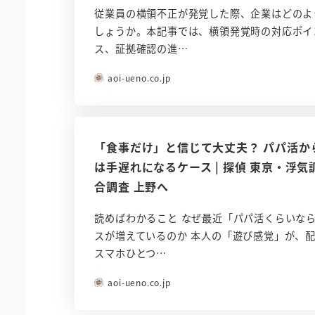
従業員の横領不正が発覚した際、企業はどのよ
しょうか。本記事では、横領発覚時の対応ポイ
ス、証拠確認の進…
aoi-ueno.co.jp
「食事だけ」と信じて大丈夫？ パパ活か
は手遅れになるケース | 探偵 東京・浮
合調査 上野へ
読めばわかること なぜ最近「パパ活くらいな
スが増えているのか 本人の「遊び感覚」が、
スマホひとつ…
aoi-ueno.co.jp