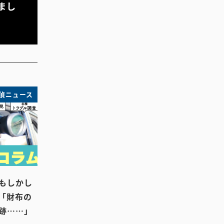
まし
偵ニュース
もしかし
「財布の
跡……」