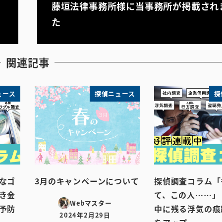
藤垣法律事務所様に当事務所が掲載され
た
関連記事
ュース
探偵ニュース
探
なゴ
3月のキャンペーンについて
探偵調査コラム「
き金
て、この人……」
Webマスター
予防
中に残る浮気の痕
2024年2月29日
投稿日