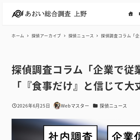
メ
イ
ン
コ
ホーム
探偵アーカイブ
探偵ニュース
探偵調査コラム「企
ン
テ
ン
探偵調査コラム「企業で従
ツ
へ
「『食事だけ』と信じて大
移
動
カテゴリー
2026年6月25日
Webマスター
探偵ニュース
投稿日
著
者