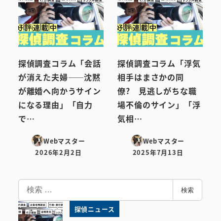
探偵調査コラム「会話
探偵調査コラム「浮気
が消えた夫婦――沈黙
相手はまさかの同
が離婚へ向かうサイン
僚? 見逃しがちな職
になる理由」「自力
場不倫のサイン」「浮
で…
気相…
Webマスター
Webマスター
2026年2月2日
2025年7月13日
投稿日
投稿日
検
検索
索
探偵ニュース