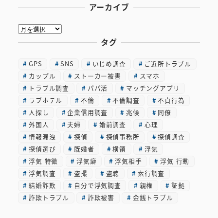
アーカイブ
ア
ー
タグ
カ
GPS
SNS
いじめ調査
ご近所トラブル
イ
カップル
ストーカー被害
スマホ
ブ
トラブル調査
パパ活
マッチングアプリ
ラブホテル
不倫
不倫調査
不貞行為
人探し
企業信用調査
兆候
同僚
外国人
夫婦
婚前調査
心理
情報漏洩
探偵
探偵事務所
探偵調査
探偵選び
既婚者
横領
浮気
浮気 特徴
浮気癖
浮気相手
浮気 行動
浮気調査
盗撮
盗聴
素行調査
結婚詐欺
自分で浮気調査
親権
証拠
詐欺トラブル
詐欺被害
金銭トラブル