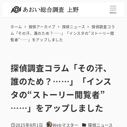
メ
イ
MENU
ン
ホーム
探偵アーカイブ
探偵ニュース
探偵調査コラ
コ
ム「その汗、誰のため？……」「インスタの“ストーリー閲
ン
覧者”……」をアップしました
テ
ン
ツ
探偵調査コラム「その汗、
へ
移
誰のため？……」「インス
動
タの“ストーリー閲覧者”
……」をアップしました
カテゴリー
2025年8月1日
Webマスター
探偵ニュース