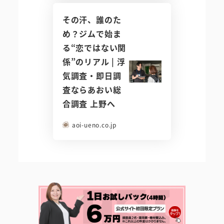
その汗、誰のた
め？ジムで始ま
る“恋ではない関
係”のリアル | 浮
気調査・即日調
査ならあおい総
合調査 上野へ
aoi-ueno.co.jp