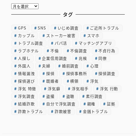
ア
ー
タグ
カ
GPS
SNS
いじめ調査
ご近所トラブル
イ
カップル
ストーカー被害
スマホ
ブ
トラブル調査
パパ活
マッチングアプリ
ラブホテル
不倫
不倫調査
不貞行為
人探し
企業信用調査
兆候
同僚
外国人
夫婦
婚前調査
心理
情報漏洩
探偵
探偵事務所
探偵調査
探偵選び
既婚者
横領
浮気
浮気 特徴
浮気癖
浮気相手
浮気 行動
浮気調査
盗撮
盗聴
素行調査
結婚詐欺
自分で浮気調査
親権
証拠
詐欺トラブル
詐欺被害
金銭トラブル