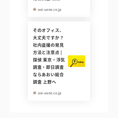
aoi-ueno.co.jp
そのオフィス、
大丈夫ですか？
社内盗撮の発見
方法と注意点 |
探偵 東京・浮気
調査・即日調査
ならあおい総合
調査 上野へ
aoi-ueno.co.jp