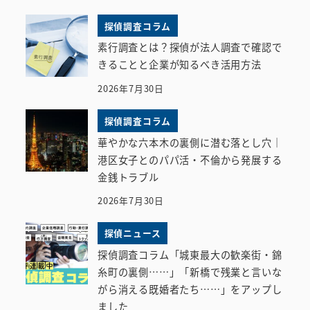
探偵調査コラム
素行調査とは？探偵が法人調査で確認で
きることと企業が知るべき活用方法
2026年7月30日
探偵調査コラム
華やかな六本木の裏側に潜む落とし穴｜
港区女子とのパパ活・不倫から発展する
金銭トラブル
2026年7月30日
探偵ニュース
探偵調査コラム「城東最大の歓楽街・錦
糸町の裏側……」「新橋で残業と言いな
がら消える既婚者たち……」をアップし
ました