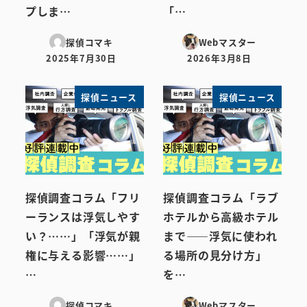
プしま…
「…
探偵コマキ
Webマスター
2025年7月30日
2026年3月8日
投稿日
投稿日
探偵ニュース
探偵ニュース
探偵調査コラム「フリ
探偵調査コラム「ラブ
ーランスは浮気しやす
ホテルから高級ホテル
い？……」「浮気が親
まで――浮気に使われ
権に与える影響……」
る場所の見分け方」
…
を…
探偵コマキ
Webマスター