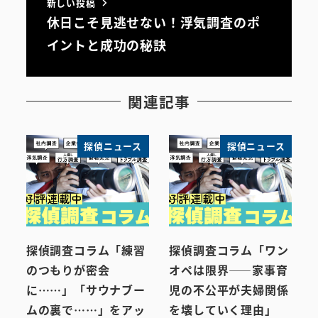
新しい投稿
休日こそ見逃せない！浮気調査のポ
イントと成功の秘訣
関連記事
探偵ニュース
探偵ニュース
探偵調査コラム「練習
探偵調査コラム「ワン
のつもりが密会
オペは限界――家事育
に……」「サウナブー
児の不公平が夫婦関係
ムの裏で……」をアッ
を壊していく理由」