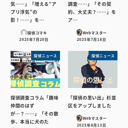
気……」「増える“ア
調査……」「その契
プリ浮気”の
約、大丈夫？……」を
影！……」を…
ア…
探偵コマキ
Webマスター
2025年7月20日
2025年7月18日
投稿日
投稿日
探偵ニュース
探偵ニュース
探偵調査コラム「趣味
「探偵の思い出」杉並
仲間のはず
区をアップしました
が…？……」「その散
Webマスター
歩、本当に犬のた
2025年8月13日
投稿日