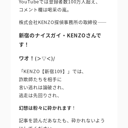
YouTubeでは登録者数100万人超え、
コメント欄は喝采の嵐。
株式会社KENZO探偵事務所の取締役――
新宿のナイスガイ・KENZOさんで
す！
ワオ！
(＞▽＜)/
「KENZO【新宿109】」では、
詐欺師たちを相手に
言い逃れは論破され、
逃走は先回りされ、
幻想は粉々に砕かれます
！
記事を読んだあなたも、砕かれないよう