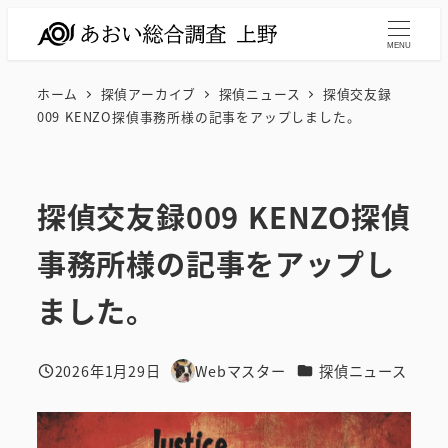
メ
イ
MENU
ン
ホーム
探偵アーカイブ
探偵ニュース
探偵交友録
コ
009 KENZO探偵事務所様の記事をアップしました。
ン
テ
ン
探偵交友録009 KENZO探偵
ツ
へ
事務所様の記事をアップし
移
動
ました。
カテゴリー
2026年1月29日
Webマスター
探偵ニュース
投稿日
著
者