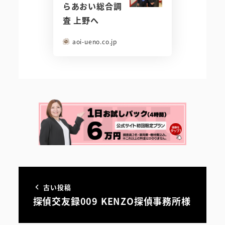
らあおい総合調
査 上野へ
aoi-ueno.co.jp
古い投稿
探偵交友録009 KENZO探偵事務所様