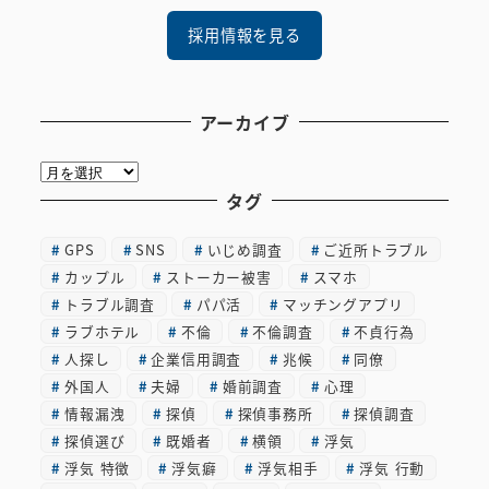
採用情報を見る
アーカイブ
ア
ー
タグ
カ
GPS
SNS
いじめ調査
ご近所トラブル
イ
カップル
ストーカー被害
スマホ
ブ
トラブル調査
パパ活
マッチングアプリ
ラブホテル
不倫
不倫調査
不貞行為
人探し
企業信用調査
兆候
同僚
外国人
夫婦
婚前調査
心理
情報漏洩
探偵
探偵事務所
探偵調査
探偵選び
既婚者
横領
浮気
浮気 特徴
浮気癖
浮気相手
浮気 行動