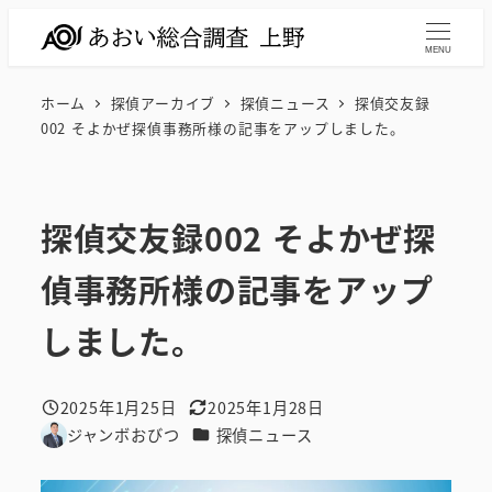
メ
イ
MENU
ン
ホーム
探偵アーカイブ
探偵ニュース
探偵交友録
コ
002 そよかぜ探偵事務所様の記事をアップしました。
ン
テ
ン
探偵交友録002 そよかぜ探
ツ
へ
偵事務所様の記事をアップ
移
動
しました。
2025年1月25日
2025年1月28日
投稿日
更新日
カテゴリー
ジャンボおびつ
探偵ニュース
著
者