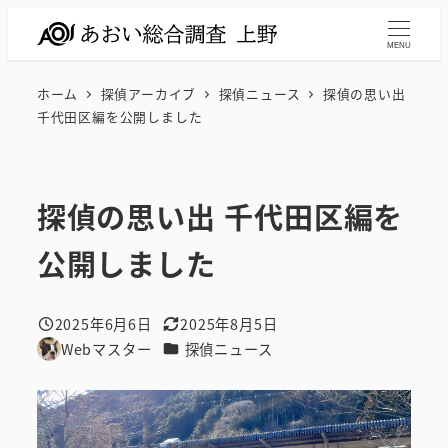
メ
イ
MENU
ン
ホーム
探偵アーカイブ
探偵ニュース
探偵の思い出
コ
千代田区編を公開しました
ン
テ
ン
探偵の思い出 千代田区編を
ツ
へ
公開しました
移
動
2025年6月6日
2025年8月5日
投稿日
更新日
カテゴリー
Webマスター
探偵ニュース
著
者