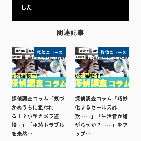
した
関連記事
探偵ニュース
探偵ニュース
探偵調査コラム「気づ
探偵調査コラム「巧妙
かぬうちに狙われ
化するセールス詐
る！？小型カメラ盗
欺……」「生活音か嫌
撮…」「相続トラブル
がらせか？……」をア
を未然…
ップ…