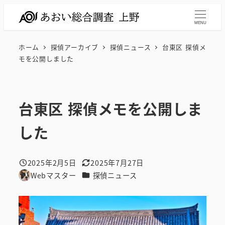
メ
イ
MENU
ン
ホーム
探偵アーカイブ
探偵ニュース
台東区 探偵メ
コ
モを公開しました
ン
テ
ン
台東区 探偵メモを公開しま
ツ
へ
した
移
動
2025年2月5日
2025年7月27日
投稿日
更新日
カテゴリー
Webマスター
探偵ニュース
著
者