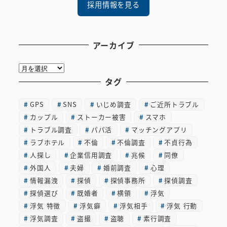
採用情報を見る
アーカイブ
ア
ー
タグ
カ
GPS
SNS
いじめ調査
ご近所トラブル
イ
カップル
ストーカー被害
スマホ
ブ
トラブル調査
パパ活
マッチングアプリ
ラブホテル
不倫
不倫調査
不貞行為
人探し
企業信用調査
兆候
同僚
外国人
夫婦
婚前調査
心理
情報漏洩
探偵
探偵事務所
探偵調査
探偵選び
既婚者
横領
浮気
浮気 特徴
浮気癖
浮気相手
浮気 行動
浮気調査
盗撮
盗聴
素行調査