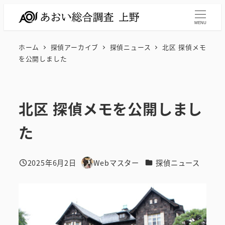
メ
イ
MENU
ン
ホーム
探偵アーカイブ
探偵ニュース
北区 探偵メモ
コ
を公開しました
ン
テ
ン
北区 探偵メモを公開しまし
ツ
へ
た
移
動
カテゴリー
2025年6月2日
Webマスター
探偵ニュース
投稿日
著
者