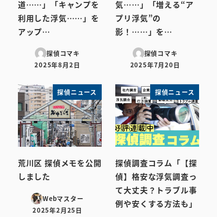
道……」「キャンプを
気……」「増える“ア
利用した浮気……」を
プリ浮気”の
アップ…
影！……」を…
探偵コマキ
探偵コマキ
2025年8月2日
2025年7月20日
投稿日
投稿日
探偵ニュース
探偵ニュース
荒川区 探偵メモを公開
探偵調査コラム「【探
しました
偵】格安な浮気調査っ
て大丈夫？トラブル事
Webマスター
例や安くする方法も」
2025年2月25日
投稿日