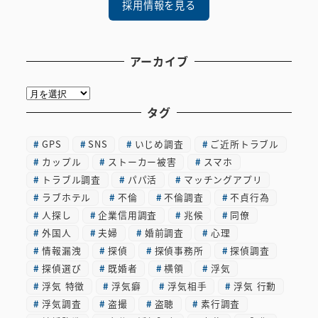
採用情報を見る
アーカイブ
ア
ー
タグ
カ
GPS
SNS
いじめ調査
ご近所トラブル
イ
カップル
ストーカー被害
スマホ
ブ
トラブル調査
パパ活
マッチングアプリ
ラブホテル
不倫
不倫調査
不貞行為
人探し
企業信用調査
兆候
同僚
外国人
夫婦
婚前調査
心理
情報漏洩
探偵
探偵事務所
探偵調査
探偵選び
既婚者
横領
浮気
浮気 特徴
浮気癖
浮気相手
浮気 行動
浮気調査
盗撮
盗聴
素行調査