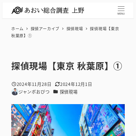
メ
イ
MENU
ン
ホーム
探偵アーカイブ
探偵現場
探偵現場【東京
コ
秋葉原】①
ン
テ
ン
探偵現場【東京 秋葉原】①
ツ
へ
移
2024年11月28日
2024年12月1日
投稿日
更新日
動
カテゴリー
ジャンボおびつ
探偵現場
著
者