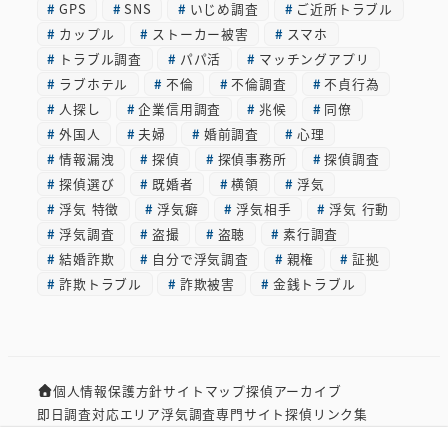
GPS
SNS
いじめ調査
ご近所トラブル
イ
カップル
ストーカー被害
スマホ
ブ
トラブル調査
パパ活
マッチングアプリ
ラブホテル
不倫
不倫調査
不貞行為
人探し
企業信用調査
兆候
同僚
外国人
夫婦
婚前調査
心理
情報漏洩
探偵
探偵事務所
探偵調査
探偵選び
既婚者
横領
浮気
浮気 特徴
浮気癖
浮気相手
浮気 行動
浮気調査
盗撮
盗聴
素行調査
結婚詐欺
自分で浮気調査
親権
証拠
詐欺トラブル
詐欺被害
金銭トラブル
個人情報保護方針
サイトマップ
探偵アーカイブ
即日調査対応エリア
浮気調査専門サイト
探偵リンク集