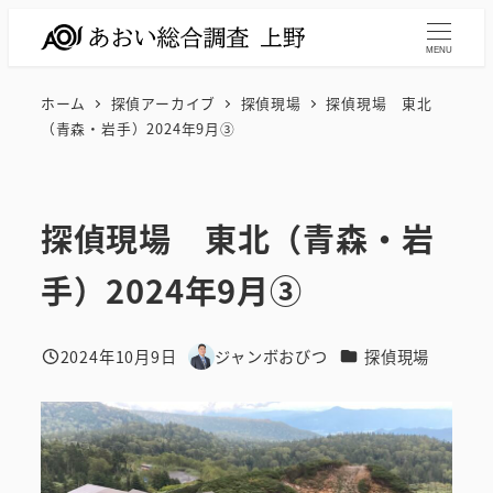
メ
イ
MENU
ン
ホーム
探偵アーカイブ
探偵現場
探偵現場 東北
コ
（青森・岩手）2024年9月③
ン
テ
ン
探偵現場 東北（青森・岩
ツ
へ
手）2024年9月③
移
動
カテゴリー
2024年10月9日
ジャンボおびつ
探偵現場
投稿日
著
者