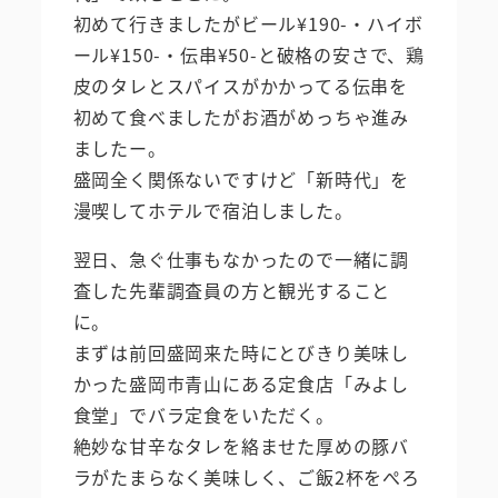
初めて行きましたがビール¥190-・ハイボ
ール¥150-・伝串¥50-と破格の安さで、鶏
皮のタレとスパイスがかかってる伝串を
初めて食べましたがお酒がめっちゃ進み
ましたー。
盛岡全く関係ないですけど「新時代」を
漫喫してホテルで宿泊しました。
翌日、急ぐ仕事もなかったので一緒に調
査した先輩調査員の方と観光すること
に。
まずは前回盛岡来た時にとびきり美味し
かった盛岡市青山にある定食店「みよし
食堂」でバラ定食をいただく。
絶妙な甘辛なタレを絡ませた厚めの豚バ
ラがたまらなく美味しく、ご飯2杯をぺろ