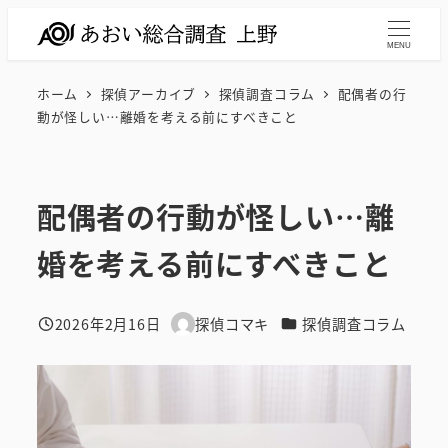
メ
イ
MENU
ン
ホーム
探偵アーカイブ
探偵調査コラム
配偶者の行
コ
動が怪しい…離婚を考える前にすべきこと
ン
テ
ン
配偶者の行動が怪しい…離
ツ
へ
婚を考える前にすべきこと
移
動
カテゴリー
2026年2月16日
探偵コマキ
探偵調査コラム
投稿日
著
者