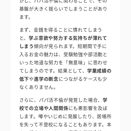
かし、パパ活不倫に関わることで、その
基盤が大きく揺らいでしまうことがあり
ます。
まず、金銭を得ることに慣れてしまう
と、
学ぶ意欲や努力する気持ちが薄れて
しまう
傾向が見られます。短期間で手に
入るお金の魅力は、受験勉強や部活動と
いった地道な努力を「無意味」に思わせ
てしまうのです。結果として、
学業成績の
低下
や
進学の断念
につながるケースも少
なくありません。
さらに、パパ活不倫が発覚した場合、
学
校での立場や人間関係
にも悪影響を及ぼ
します。噂やいじめに発展したり、居場所
を失って不登校になることもあります。本