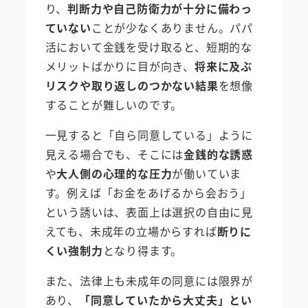
り、
判断力や自己防衛力が十分に備わっ
ていない
ことが少なくありません。パパ
活において金銭を受け取ると、短期的な
メリットばかりに目が向き、
将来に及ぶ
リスクや取り返しのつかない結果
を想像
することが難しいのです。
一見すると「自ら同意している」ように
見える場合でも、そこには
金銭的な誘惑
や
大人側の心理的な圧力
が働いていま
す。例えば「お金をあげるから会おう」
という誘いは、表面上は選択の自由に見
えても、未成年の立場からすれば
断りに
くい強制力
となり得ます。
また、法律上も未成年の同意には限界が
あり、
「同意していたから大丈夫」とい