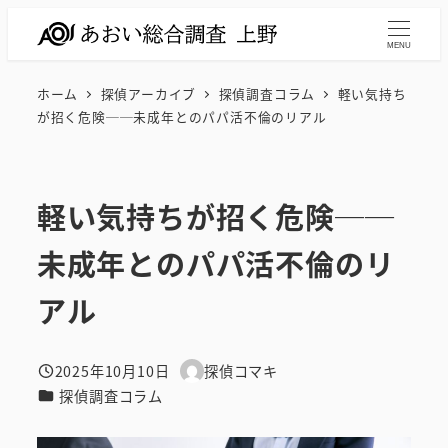
メ
イ
MENU
ン
ホーム
探偵アーカイブ
探偵調査コラム
軽い気持ち
コ
が招く危険──未成年とのパパ活不倫のリアル
ン
テ
ン
軽い気持ちが招く危険──
ツ
へ
未成年とのパパ活不倫のリ
移
動
アル
2025年10月10日
探偵コマキ
投稿日
著
カテゴリー
探偵調査コラム
者