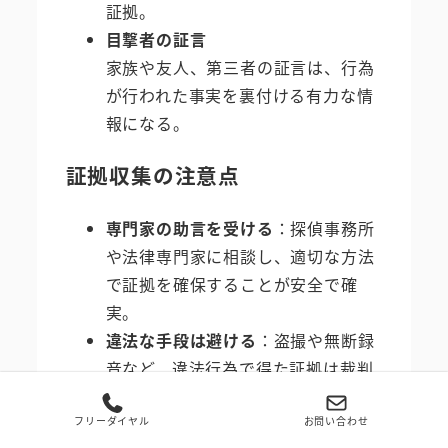
証拠。
目撃者の証言
家族や友人、第三者の証言は、行為
が行われた事実を裏付ける有力な情
報になる。
証拠収集の注意点
専門家の助言を受ける
：探偵事務所
や法律専門家に相談し、適切な方法
で証拠を確保することが安全で確
実。
違法な手段は避ける
：盗撮や無断録
音など、違法行為で得た証拠は裁判
で使えないばかりか、自身が処罰さ
れる可能性もある。
フリーダイヤル
お問い合わせ