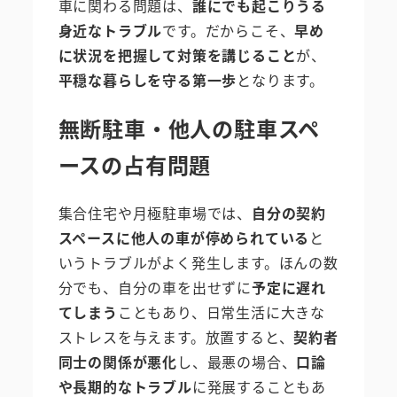
車に関わる問題は、
誰にでも起こりうる
身近なトラブル
です。だからこそ、
早め
に状況を把握して対策を講じること
が、
平穏な暮らしを守る第一歩
となります。
無断駐車・他人の駐車スペ
ースの占有問題
集合住宅や月極駐車場では、
自分の契約
スペースに他人の車が停められている
と
いうトラブルがよく発生します。ほんの数
分でも、自分の車を出せずに
予定に遅れ
てしまう
こともあり、日常生活に大きな
ストレスを与えます。放置すると、
契約者
同士の関係が悪化
し、最悪の場合、
口論
や長期的なトラブル
に発展することもあ