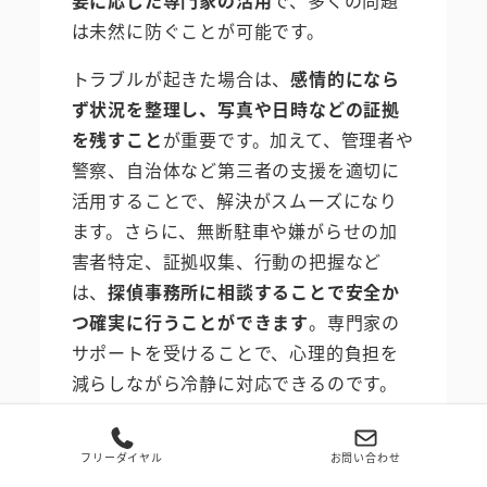
は未然に防ぐことが可能です。
トラブルが起きた場合は、
感情的になら
ず状況を整理し、写真や日時などの証拠
を残すこと
が重要です。加えて、管理者や
警察、自治体など第三者の支援を適切に
活用することで、解決がスムーズになり
ます。さらに、無断駐車や嫌がらせの加
害者特定、証拠収集、行動の把握など
は、
探偵事務所に相談することで安全か
つ確実に行うことができます
。専門家の
サポートを受けることで、心理的負担を
減らしながら冷静に対応できるのです。
何よりも、
駐車マナーや近隣とのコミュ
ニケーション
を日常的に意識すること
フリーダイヤル
お問い合わせ