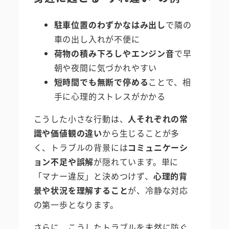
駐車位置のわずかなはみ出し
で隣の
車の出し入れが不便に
荷物の積み下ろしやエンジン音
で早
朝や夜間に気づかれやすい
短時間でも無断で停める
ことで、相
手に心理的ストレスがかかる
こうした小さな行動は、
人それぞれの常
識や価値観の違い
から生じることが多
く、トラブルの背景には
コミュニケーシ
ョン不足や誤解
が隠れています。単に
「マナー違反」と決めつけず、
心理的背
景や状況を理解すること
が、冷静な対応
の第一歩となります。
さらに、こうしたトラブルを未然に防ぐ