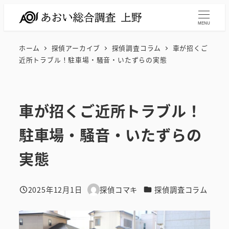
メ
イ
MENU
ン
ホーム
探偵アーカイブ
探偵調査コラム
車が招くご
コ
近所トラブル！駐車場・騒音・いたずらの実態
ン
テ
ン
車が招くご近所トラブル！
ツ
へ
駐車場・騒音・いたずらの
移
動
実態
カテゴリー
2025年12月1日
探偵コマキ
探偵調査コラム
投稿日
著
者