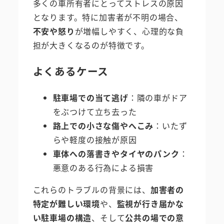
多くの車所有者にとってストレスの原因
となります。特に加害者が不明の場合、
不安や怒り
が増幅しやすく、心理的な負
担が大きくなるのが特徴です。
よくあるケース
駐車場での当て逃げ
：隣の車がドア
をぶつけて立ち去った
路上での小さな傷やへこみ
：いたず
らや軽度の接触が原因
車体への落書きやタイヤのパンク
：
悪意のある行為による損害
これらのトラブルの背景には、
加害者の
特定が難しい環境
や、
監視が行き届かな
い駐車場の構造
、そして
公共の場での意