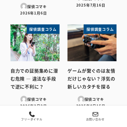
2025年7月16日
探偵コマキ
投稿日
2026年1月6日
投稿日
探偵調査コラム
探偵調査コラム
自力での証拠集めに潜
ゲームが繋ぐのは友情
む危険 ― 違法な手段
だけじゃない？浮気の
で逆に不利に？
新しいカタチを探る
探偵コマキ
探偵コマキ
2026年2月2日
2025年8月15日
投稿日
投稿日
フリーダイヤル
お問い合わせ
検