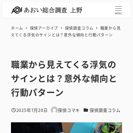
メ
イ
MENU
ン
ホーム
探偵アーカイブ
探偵調査コラム
職業から見
コ
えてくる浮気のサインとは？意外な傾向と行動パターン
ン
テ
ン
職業から見えてくる浮気の
ツ
へ
サインとは？意外な傾向と
移
動
行動パターン
カテゴリー
2025年7月20日
探偵コマキ
探偵調査コラム
投稿日
著
者