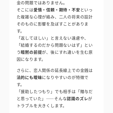
金の問題ではありません。
そこには
愛情・信頼・期待・不安
といっ
た複雑な心理が絡み、二人の将来の設計
そのものに影響を及ぼすことがありま
す。
「返してほしい」と言えない遠慮や、
「結婚するのだから問題ないはず」とい
う
暗黙の前提
が、後にすれ違いを生む原
因になります。
さらに、恋人関係の延長線上での金銭は
法的にも曖昧
になりやすいのが特徴で
す。
「援助したつもり」でも相手は「贈与だ
と思っていた」――そんな
認識のズレ
が
トラブルを大きくします。