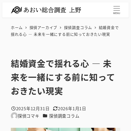
メ
イ
MENU
ン
ホーム
探偵アーカイブ
探偵調査コラム
結婚資金で
コ
揺れる心 ― 未来を一緒にする前に知っておきたい現実
ン
テ
ン
結婚資金で揺れる心 ― 未
ツ
へ
来を一緒にする前に知って
移
動
おきたい現実
2025年12月31日
2026年1月1日
投稿日
更新日
カテゴリー
探偵コマキ
探偵調査コラム
著
者