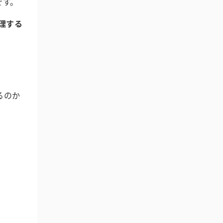
です。
理する
。
るのか
。