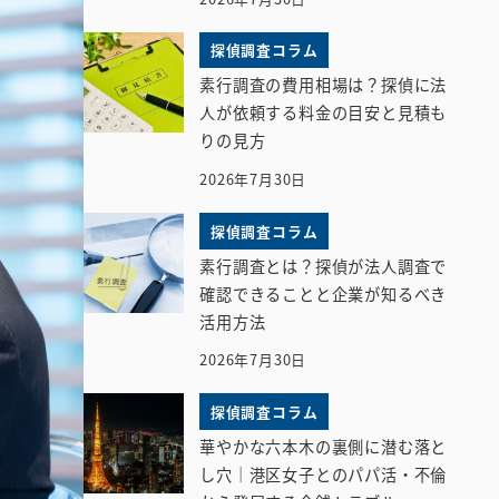
探偵調査コラム
素行調査の費用相場は？探偵に法
人が依頼する料金の目安と見積も
りの見方
2026年7月30日
探偵調査コラム
素行調査とは？探偵が法人調査で
確認できることと企業が知るべき
活用方法
2026年7月30日
探偵調査コラム
華やかな六本木の裏側に潜む落と
し穴｜港区女子とのパパ活・不倫