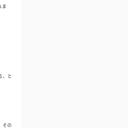
れま
る、と
、その