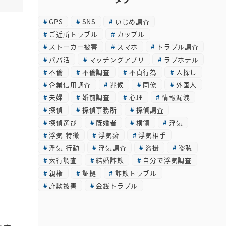
カ
GPS
SNS
いじめ調査
イ
ご近所トラブル
カップル
ブ
ストーカー被害
スマホ
トラブル調査
パパ活
マッチングアプリ
ラブホテル
不倫
不倫調査
不貞行為
人探し
。
企業信用調査
兆候
同僚
外国人
夫婦
婚前調査
心理
情報漏洩
探偵
探偵事務所
探偵調査
探偵選び
既婚者
横領
浮気
浮気 特徴
浮気癖
浮気相手
浮気 行動
浮気調査
盗撮
盗聴
素行調査
結婚詐欺
自分で浮気調査
親権
証拠
詐欺トラブル
詐欺被害
金銭トラブル