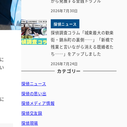
から発展する金銭トラブル
2026年7月30日
探偵ニュース
探偵調査コラム「城東最大の歓楽
街・錦糸町の裏側……」「新橋で
残業と言いながら消える既婚者た
ち……」をアップしました
に
2026年7月24日
い
カテゴリー
探偵ニュース
探偵の思い出
に
探偵メディア情報
探偵交友録
探偵現場