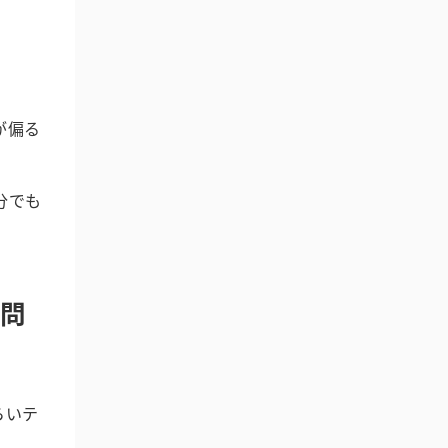
が偏る
分でも
る問
らいテ