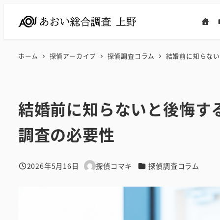
メ
イ
ン
コ
ホーム
探偵アーカイブ
探偵調査コラム
結婚前に知らない
ン
テ
ン
結婚前に知らないと後悔す
ツ
へ
調査の必要性
移
動
カテゴリー
2026年5月16日
探偵コマキ
探偵調査コラム
投稿日
著
者