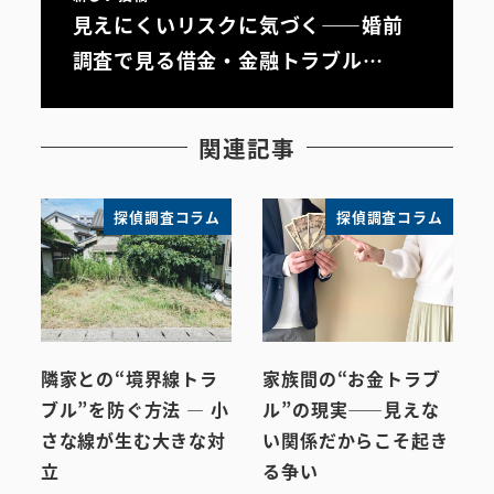
見えにくいリスクに気づく――婚前
調査で見る借金・金融トラブル…
関連記事
探偵調査コラム
探偵調査コラム
隣家との“境界線トラ
家族間の“お金トラブ
ブル”を防ぐ方法 ― 小
ル”の現実――見えな
さな線が生む大きな対
い関係だからこそ起き
立
る争い