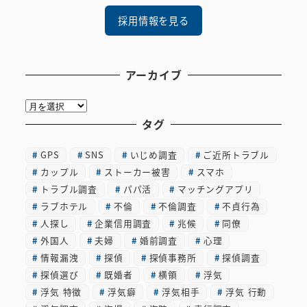
採用情報を見る
アーカイブ
ア
ー
タグ
カ
GPS
SNS
いじめ調査
ご近所トラブル
イ
カップル
ストーカー被害
スマホ
ブ
トラブル調査
パパ活
マッチングアプリ
ラブホテル
不倫
不倫調査
不貞行為
人探し
企業信用調査
兆候
同僚
外国人
夫婦
婚前調査
心理
情報漏洩
探偵
探偵事務所
探偵調査
探偵選び
既婚者
横領
浮気
浮気 特徴
浮気癖
浮気相手
浮気 行動