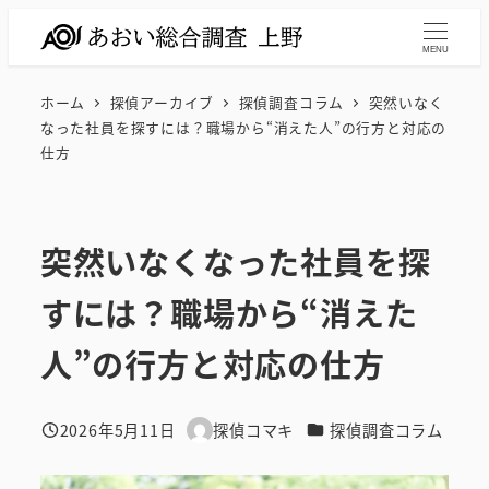
メ
イ
MENU
ン
ホーム
探偵アーカイブ
探偵調査コラム
突然いなく
コ
なった社員を探すには？職場から“消えた人”の行方と対応の
ン
仕方
テ
ン
ツ
突然いなくなった社員を探
へ
移
すには？職場から“消えた
動
人”の行方と対応の仕方
カテゴリー
2026年5月11日
探偵コマキ
探偵調査コラム
投稿日
著
者