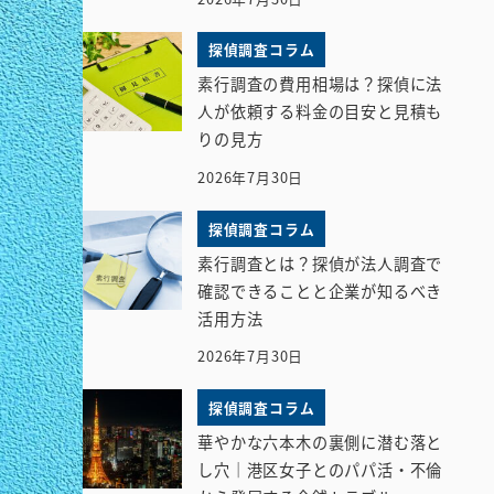
探偵調査コラム
素行調査の費用相場は？探偵に法
人が依頼する料金の目安と見積も
りの見方
2026年7月30日
探偵調査コラム
素行調査とは？探偵が法人調査で
確認できることと企業が知るべき
活用方法
2026年7月30日
探偵調査コラム
華やかな六本木の裏側に潜む落と
し穴｜港区女子とのパパ活・不倫