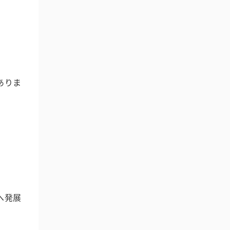
ありま
へ発展