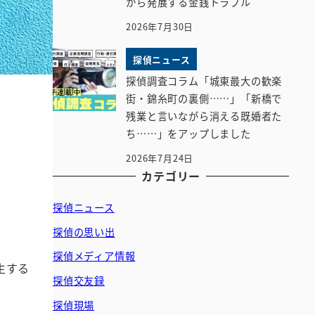
から発展する金銭トラブル
2026年7月30日
探偵ニュース
探偵調査コラム「城東最大の歓楽
街・錦糸町の裏側……」「新橋で
残業と言いながら消える既婚者た
ち……」をアップしました
2026年7月24日
カテゴリー
探偵ニュース
探偵の思い出
探偵メディア情報
生する
探偵交友録
探偵現場