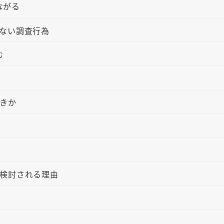
ながる
ない調査行為
む
きか
検討される理由