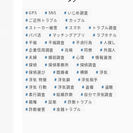
カ
GPS
SNS
いじめ調査
イ
ご近所トラブル
カップル
ブ
ストーカー被害
スマホ
トラブル調査
パパ活
マッチングアプリ
ラブホテル
不倫
不倫調査
不貞行為
人探し
企業信用調査
兆候
同僚
外国人
夫婦
婚前調査
心理
情報漏洩
探偵
探偵事務所
探偵調査
探偵選び
既婚者
横領
浮気
浮気 特徴
浮気癖
浮気相手
浮気 行動
浮気調査
盗撮
盗聴
素行調査
結婚詐欺
自分で浮気調査
親権
証拠
詐欺トラブル
詐欺被害
金銭トラブル