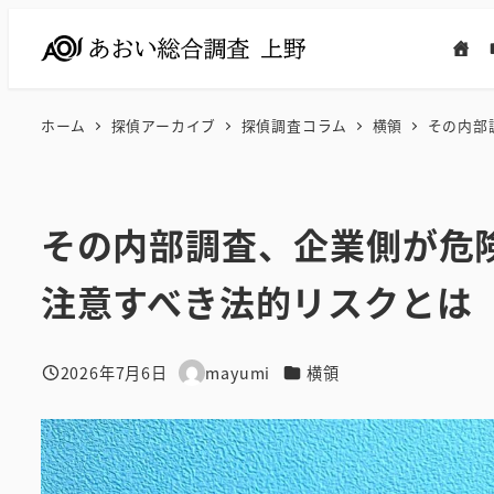
メ
イ
ン
コ
ホーム
探偵アーカイブ
探偵調査コラム
横領
その内部
ン
テ
ン
その内部調査、企業側が危
ツ
へ
注意すべき法的リスクとは
移
動
カテゴリー
2026年7月6日
mayumi
横領
投稿日
著
者