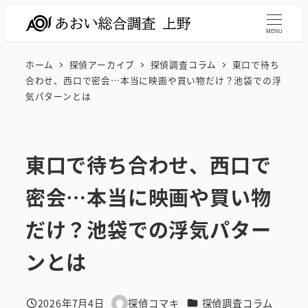
メ
イ
MENU
ン
ホーム
探偵アーカイブ
探偵調査コラム
東口で待ち
コ
合わせ、西口で密会…本当に映画や買い物だけ？池袋での浮
ン
気パターンとは
テ
ン
ツ
東口で待ち合わせ、西口で
へ
移
密会…本当に映画や買い物
動
だけ？池袋での浮気パター
ンとは
カテゴリー
2026年7月4日
探偵コマキ
探偵調査コラム