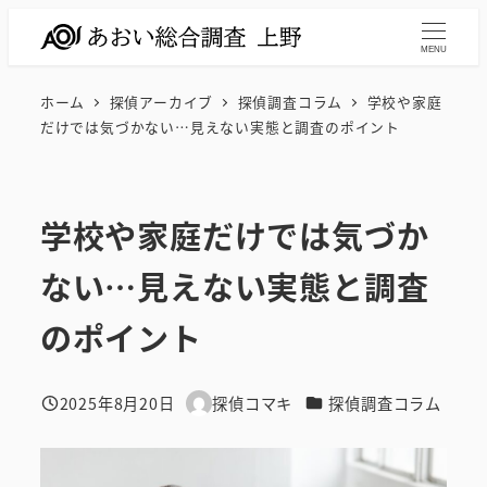
メ
イ
MENU
ン
ホーム
探偵アーカイブ
探偵調査コラム
学校や家庭
コ
だけでは気づかない…見えない実態と調査のポイント
ン
テ
ン
学校や家庭だけでは気づか
ツ
へ
ない…見えない実態と調査
移
動
のポイント
カテゴリー
2025年8月20日
探偵コマキ
探偵調査コラム
投稿日
著
者