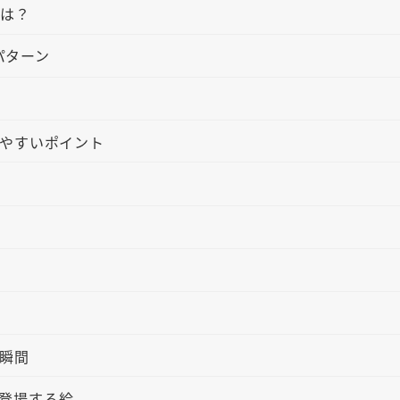
とは？
パターン
やすいポイント
瞬間
し登場する絵