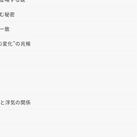
む秘密
一致
の変化”の兆候
”と浮気の関係