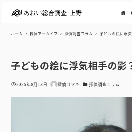
メ
イ
ン
コ
ホーム
探偵アーカイブ
探偵調査コラム
子どもの絵に浮気
ン
テ
ン
子どもの絵に浮気相手の影
ツ
へ
移
カテゴリー
2025年8月13日
探偵コマキ
探偵調査コラム
投稿日
著
動
者