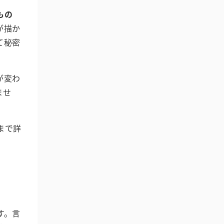
もの
が描か
て秘密
が変わ
ませ
まで詳
す。言