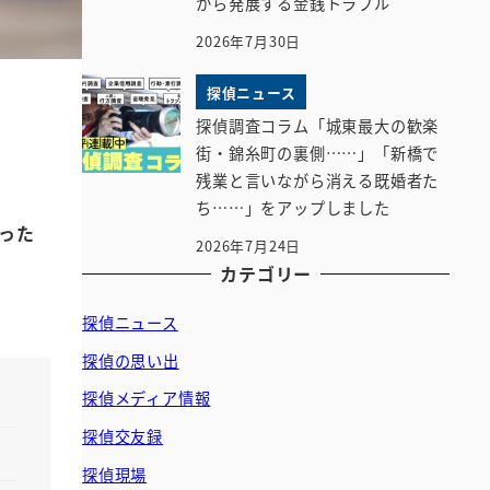
から発展する金銭トラブル
2026年7月30日
探偵ニュース
探偵調査コラム「城東最大の歓楽
街・錦糸町の裏側……」「新橋で
残業と言いながら消える既婚者た
ち……」をアップしました
った
2026年7月24日
カテゴリー
探偵ニュース
探偵の思い出
探偵メディア情報
探偵交友録
探偵現場