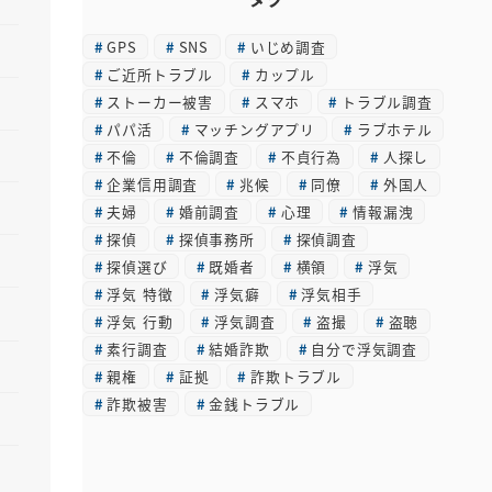
カ
GPS
SNS
いじめ調査
イ
ご近所トラブル
カップル
ブ
ストーカー被害
スマホ
トラブル調査
パパ活
マッチングアプリ
ラブホテル
不倫
不倫調査
不貞行為
人探し
企業信用調査
兆候
同僚
外国人
夫婦
婚前調査
心理
情報漏洩
探偵
探偵事務所
探偵調査
探偵選び
既婚者
横領
浮気
浮気 特徴
浮気癖
浮気相手
浮気 行動
浮気調査
盗撮
盗聴
素行調査
結婚詐欺
自分で浮気調査
親権
証拠
詐欺トラブル
詐欺被害
金銭トラブル