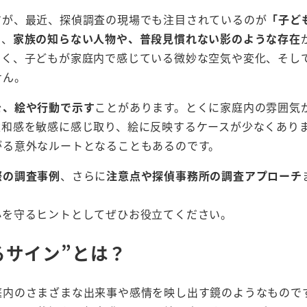
すが、最近、探偵調査の現場でも注目されているのが
「子ど
に、
家族の知らない人物や、普段見慣れない影のような存在
なく、子どもが家庭内で感じている微妙な空気や変化、そし
せん。
を、絵や行動で示す
ことがあります。とくに家庭内の雰囲気
違和感を敏感に感じ取り、絵に反映するケースが少なくあり
がる意外なルートとなることもあるのです。
際の調査事例
、さらに
注意点や探偵事務所の調査アプローチ
心を守るヒントとしてぜひお役立てください。
るサイン”とは？
庭内のさまざまな出来事や感情を映し出す鏡のようなもので