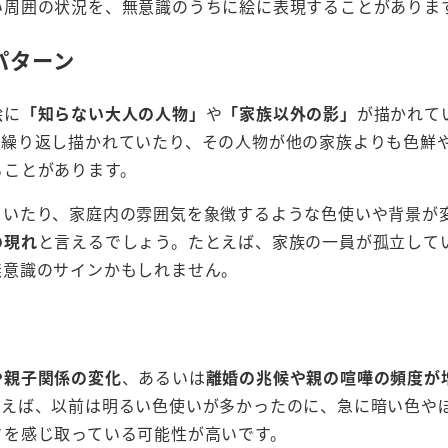
い周囲の状況を、無意識のうちに絵に表現することがありま
パターン
絵に
「知らない大人の人物」
や
「家族以外の影」
が描かれて
が繰り返し描かれていたり、その人物が他の家族よりも色鮮
ることがあります。
ていたり、家庭内の雰囲気を象徴するような色使いや背景が
の現れ
と言えるでしょう。たとえば、家族の一員が孤立して
無意識のサインかもしれません。
や親子関係の変化
、あるいは
離婚の兆候や親の喧嘩の頻度が
例えば、以前は明るい色使いが多かったのに、急に暗い色や
さを感じ取っている可能性が高いです。