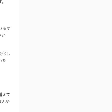
す。
いるケ
やか
変化し
いた
増えて
ぼんや