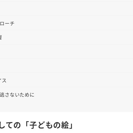
ローチ
握
イス
逃さないために
しての「子どもの絵」