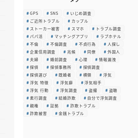
カ
GPS
SNS
いじめ調査
イ
ご近所トラブル
カップル
ブ
ストーカー被害
スマホ
トラブル調査
パパ活
マッチングアプリ
ラブホテル
不倫
不倫調査
不貞行為
人探し
企業信用調査
兆候
同僚
外国人
夫婦
婚前調査
心理
情報漏洩
探偵
探偵事務所
探偵調査
探偵選び
既婚者
横領
浮気
浮気 特徴
浮気癖
浮気相手
浮気 行動
浮気調査
盗撮
盗聴
素行調査
結婚詐欺
自分で浮気調査
親権
証拠
詐欺トラブル
詐欺被害
金銭トラブル