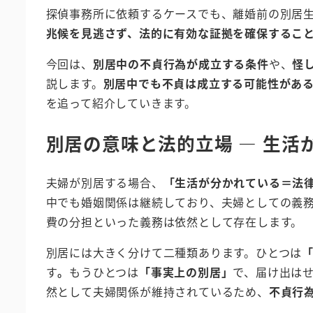
探偵事務所に依頼するケースでも、離婚前の別居
兆候を見逃さず、法的に有効な証拠を確保するこ
今回は、
別居中の不貞行為が成立する条件
や、
怪
説します。
別居中でも不貞は成立する可能性があ
を追って紹介していきます。
別居の意味と法的立場 ― 生活
夫婦が別居する場合、
「生活が分かれている＝法
中でも婚姻関係は継続しており、夫婦としての義
費の分担といった義務は依然として存在します。
別居には大きく分けて二種類あります。ひとつは
す
。
もうひとつは
「事実上の別居」
で、届け出は
然として夫婦関係が維持されているため、
不貞行