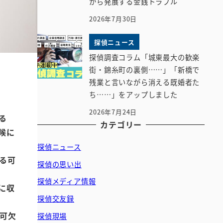
から発展する金銭トラブル
2026年7月30日
探偵ニュース
探偵調査コラム「城東最大の歓楽
街・錦糸町の裏側……」「新橋で
残業と言いながら消える既婚者た
ち……」をアップしました
2026年7月24日
る
カテゴリー
候に
探偵ニュース
る可
探偵の思い出
探偵メディア情報
に収
探偵交友録
可欠
探偵現場