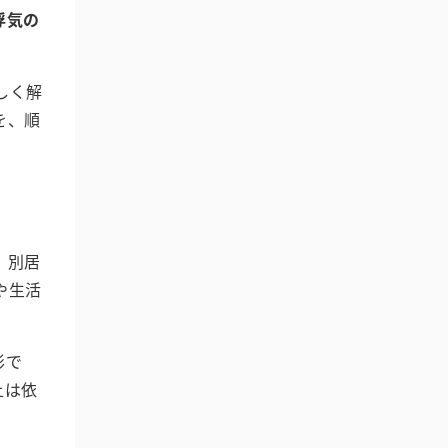
浮気の
しく解
を、順
。別居
や生活
形で
上は依