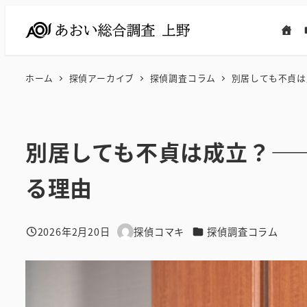
メ
イ
ン
コ
ホーム
探偵アーカイブ
探偵調査コラム
別居しても不貞は
ン
テ
ン
別居しても不貞は成立？―
ツ
へ
る理由
移
動
カテゴリー
2026年2月20日
探偵コマキ
探偵調査コラム
投稿日
著
者