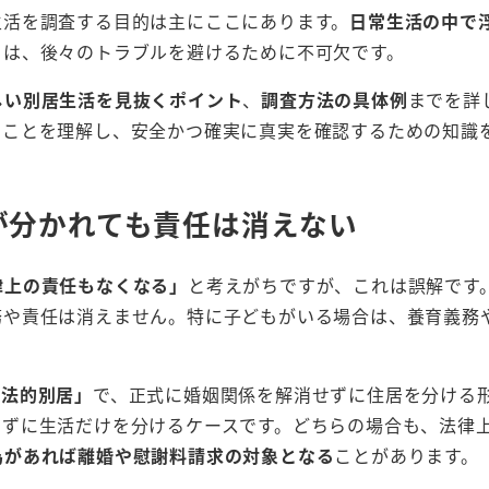
生活を調査する目的は主にここにあります。
日常生活の中で
と
は、後々のトラブルを避けるために不可欠です。
しい別居生活を見抜くポイント
、
調査方法の具体例
までを詳
る
ことを理解し、安全かつ確実に真実を確認するための知識
が分かれても責任は消えない
律上の責任もなくなる」
と考えがちですが、これは誤解です
務や責任は消えません。特に子どもがいる場合は、養育義務
「法的別居」
で、正式に婚姻関係を解消せずに住居を分ける
せずに生活だけを分けるケースです。どちらの場合も、法律
為があれば離婚や慰謝料請求の対象となる
ことがあります。