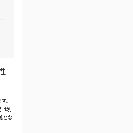
性
です。
務は別
拠
とな