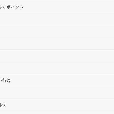
抜くポイント
い行為
体例